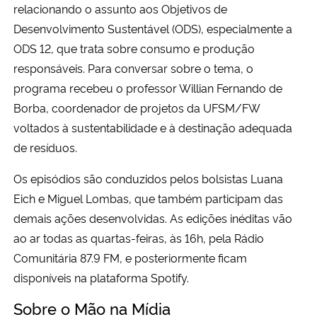
relacionando o assunto aos Objetivos de
Desenvolvimento Sustentável (ODS), especialmente a
Secretaria-Geral
ODS 12, que trata sobre consumo e produção
responsáveis. Para conversar sobre o tema, o
Secretaria de Governo
programa recebeu o professor Willian Fernando de
Borba, coordenador de projetos da UFSM/FW
Gabinete de Segurança Institucional
voltados à sustentabilidade e à destinação adequada
Advocacia-Geral da União
de resíduos.
Os episódios são conduzidos pelos bolsistas Luana
Banco Central do Brasil
Eich e Miguel Lombas, que também participam das
demais ações desenvolvidas. As edições inéditas vão
Planalto
ao ar todas as quartas-feiras, às 16h, pela Rádio
Comunitária 87.9 FM, e posteriormente ficam
disponíveis na plataforma Spotify.
Sobre o Mão na Mídia