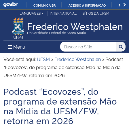
COMUNICA BR
ACESSO À INFORMAÇÃO
PARTI
Casa Civil
LANGUAGES
INTERNATIONAL
SÍTIOS DA UFSM
IR
PARA
Frederico Westphalen
Ministério da Justiça e Segurança Pública
O
Universidade Federal de Santa Maria
CONTEÚDO
Ministério da Defesa
Buscar no no Sítio
Busca
Busca:
Menu Principal do Sítio
Menu
Busc
Ministério das Relações Exteriores
Você está aqui:
UFSM
>
Frederico Westphalen
>
Podcast
“Ecovozes”, do programa de extensão Mão na Mídia da
Ministério da Economia
UFSM/FW, retorna em 2026
Podcast “Ecovozes”, do
Ministério da Infraestrutura
Início do conteúdo
programa de extensão Mão
Ministério da Agricultura, Pecuária e Abastecimento
na Mídia da UFSM/FW,
retorna em 2026
Ministério da Educação