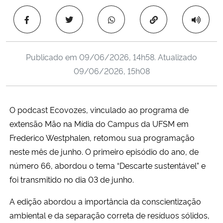
Ministério da Cidadania
Copiar para área 
Ministério da Saúde
Publicado em
09/06/2026, 14h58
. Atualizado
Ministério de Minas e Energia
09/06/2026, 15h08
Ministério da Ciência, Tecnologia, Inovações e Comunicações
O podcast Ecovozes, vinculado ao programa de
Ministério do Meio Ambiente
extensão Mão na Mídia do Campus da UFSM em
Frederico Westphalen, retomou sua programação
Ministério do Turismo
neste mês de junho. O primeiro episódio do ano, de
número 66, abordou o tema “Descarte sustentável” e
Ministério do Desenvolvimento Regional
foi transmitido no dia 03 de junho.
Controladoria-Geral da União
A edição abordou a importância da conscientização
ambiental e da separação correta de resíduos sólidos,
Ministério da Mulher, da Família e dos Direitos Humanos