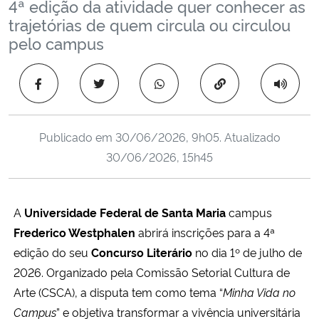
4ª edição da atividade quer conhecer as
Ministério da Cidadania
trajetórias de quem circula ou circulou
pelo campus
Ministério da Saúde
Copiar para área 
Ministério de Minas e Energia
Ministério da Ciência, Tecnologia, Inovações e Comunicações
Publicado em
30/06/2026, 9h05
. Atualizado
30/06/2026, 15h45
Ministério do Meio Ambiente
Ministério do Turismo
A
Universidade Federal de Santa Maria
campus
Frederico Westphalen
abrirá inscrições para a 4ª
Ministério do Desenvolvimento Regional
edição do seu
Concurso Literário
no dia 1º de julho de
2026. Organizado pela Comissão Setorial Cultura de
Controladoria-Geral da União
Arte (CSCA), a disputa tem como tema “
Minha Vida no
Campus
” e objetiva transformar a vivência universitária
Ministério da Mulher, da Família e dos Direitos Humanos