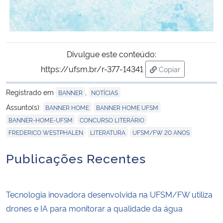
Divulgue este conteúdo:
https://ufsm.br/r-377-14341
Copiar
para área de tran
Registrado em
,
BANNER
NOTÍCIAS
,
,
Assunto(s):
BANNER HOME
BANNER HOME UFSM
,
,
BANNER-HOME-UFSM
CONCURSO LITERÁRIO
,
,
FREDERICO WESTPHALEN
LITERATURA
UFSM/FW 20 ANOS
Publicações Recentes
Tecnologia inovadora desenvolvida na UFSM/FW utiliza
drones e IA para monitorar a qualidade da água