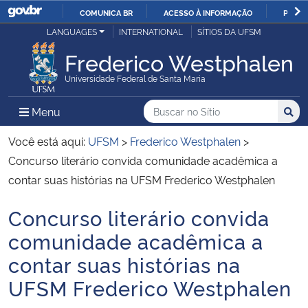
COMUNICA BR
ACESSO À INFORMAÇÃO
PARTI
Casa Civil
LANGUAGES
INTERNATIONAL
SÍTIOS DA UFSM
IR
PARA
Frederico Westphalen
Ministério da Justiça e Segurança Pública
O
Universidade Federal de Santa Maria
CONTEÚDO
Ministério da Defesa
Buscar no no Sítio
Busca
Busca:
Menu Principal do Sítio
Menu
Busc
Ministério das Relações Exteriores
Você está aqui:
UFSM
>
Frederico Westphalen
>
Concurso literário convida comunidade acadêmica a
Ministério da Economia
contar suas histórias na UFSM Frederico Westphalen
Concurso literário convida
Ministério da Infraestrutura
Início do conteúdo
comunidade acadêmica a
Ministério da Agricultura, Pecuária e Abastecimento
contar suas histórias na
UFSM Frederico Westphalen
Ministério da Educação