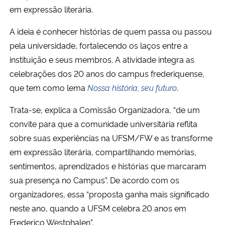
em expressão literária.
Secretaria-Geral
A ideia é conhecer histórias de quem passa ou passou
pela universidade, fortalecendo os laços entre a
Secretaria de Governo
instituição e seus membros. A atividade integra as
celebrações dos 20 anos do campus frederiquense,
Gabinete de Segurança Institucional
que tem como lema
Nossa história, seu futuro
.
Advocacia-Geral da União
Trata-se, explica a Comissão Organizadora, “de um
convite para que a comunidade universitária reflita
Banco Central do Brasil
sobre suas experiências na UFSM/FW e as transforme
em expressão literária, compartilhando memórias,
Planalto
sentimentos, aprendizados e histórias que marcaram
sua presença no Campus”. De acordo com os
organizadores, essa “proposta ganha mais significado
neste ano, quando a UFSM celebra 20 anos em
Frederico Westphalen”.