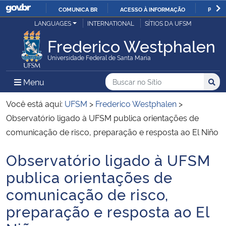
COMUNICA BR
ACESSO À INFORMAÇÃO
PARTI
Casa Civil
LANGUAGES
INTERNATIONAL
SÍTIOS DA UFSM
IR
PARA
Frederico Westphalen
Ministério da Justiça e Segurança Pública
O
Universidade Federal de Santa Maria
CONTEÚDO
Ministério da Defesa
Buscar no no Sítio
Busca
Busca:
Menu Principal do Sítio
Menu
Busc
Ministério das Relações Exteriores
Você está aqui:
UFSM
>
Frederico Westphalen
>
Observatório ligado à UFSM publica orientações de
Ministério da Economia
comunicação de risco, preparação e resposta ao El Niño
Observatório ligado à UFSM
Ministério da Infraestrutura
Início do conteúdo
publica orientações de
Ministério da Agricultura, Pecuária e Abastecimento
comunicação de risco,
preparação e resposta ao El
Ministério da Educação