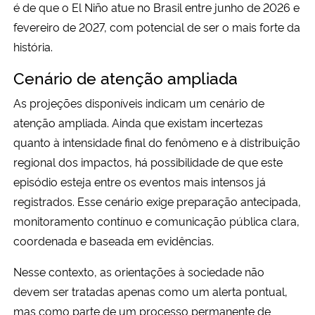
é de que o El Niño atue no Brasil entre junho de 2026 e
fevereiro de 2027, com potencial de ser o mais forte da
Secretaria-Geral
história.
Secretaria de Governo
Cenário de atenção ampliada
As projeções disponíveis indicam um cenário de
Gabinete de Segurança Institucional
atenção ampliada. Ainda que existam incertezas
quanto à intensidade final do fenômeno e à distribuição
Advocacia-Geral da União
regional dos impactos, há possibilidade de que este
episódio esteja entre os eventos mais intensos já
Banco Central do Brasil
registrados. Esse cenário exige preparação antecipada,
Planalto
monitoramento contínuo e comunicação pública clara,
coordenada e baseada em evidências.
Nesse contexto, as orientações à sociedade não
devem ser tratadas apenas como um alerta pontual,
mas como parte de um processo permanente de