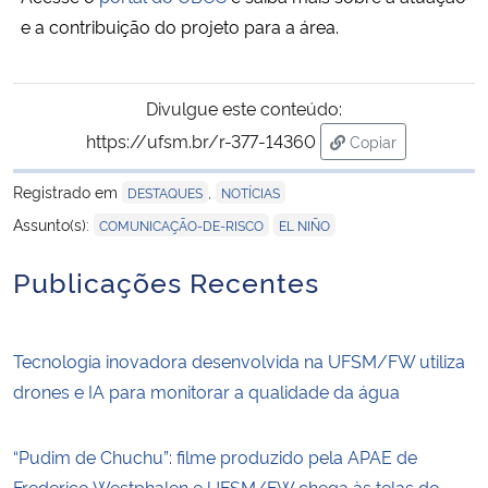
e a contribuição do projeto para a área.
Divulgue este conteúdo:
https://ufsm.br/r-377-14360
Copiar
para área de tran
Registrado em
,
DESTAQUES
NOTÍCIAS
,
Assunto(s):
COMUNICAÇÃO-DE-RISCO
EL NIÑO
Publicações Recentes
Tecnologia inovadora desenvolvida na UFSM/FW utiliza
drones e IA para monitorar a qualidade da água
“Pudim de Chuchu”: filme produzido pela APAE de
Frederico Westphalen e UFSM/FW chega às telas do