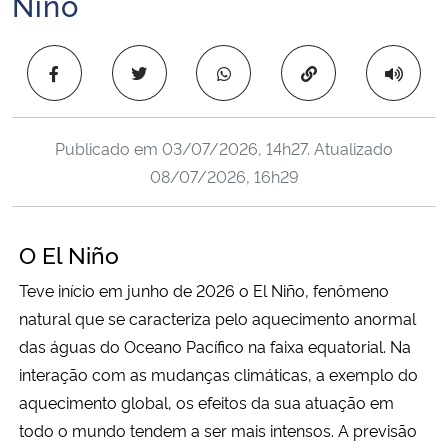
Niño
Ministério da Cidadania
Copiar para área 
Ministério da Saúde
Ministério de Minas e Energia
Publicado em
03/07/2026, 14h27
. Atualizado
08/07/2026, 16h29
Ministério da Ciência, Tecnologia, Inovações e Comunicações
Ministério do Meio Ambiente
O El Niño
Ministério do Turismo
Teve início em junho de 2026 o El Niño, fenômeno
natural que se caracteriza pelo aquecimento anormal
Ministério do Desenvolvimento Regional
das águas do Oceano Pacífico na faixa equatorial. Na
interação com as mudanças climáticas, a exemplo do
Controladoria-Geral da União
aquecimento global, os efeitos da sua atuação em
todo o mundo tendem a ser mais intensos. A previsão
Ministério da Mulher, da Família e dos Direitos Humanos