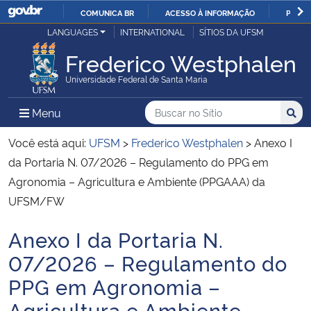
COMUNICA BR
ACESSO À INFORMAÇÃO
PARTI
Casa Civil
LANGUAGES
INTERNATIONAL
SÍTIOS DA UFSM
IR
PARA
Frederico Westphalen
Ministério da Justiça e Segurança Pública
O
Universidade Federal de Santa Maria
CONTEÚDO
Ministério da Defesa
Buscar no no Sítio
Busca
Busca:
Menu Principal do Sítio
Menu
Busc
Ministério das Relações Exteriores
Você está aqui:
UFSM
>
Frederico Westphalen
>
Anexo I
da Portaria N. 07/2026 – Regulamento do PPG em
Ministério da Economia
Agronomia – Agricultura e Ambiente (PPGAAA) da
UFSM/FW
Ministério da Infraestrutura
Anexo I da Portaria N.
Início do conteúdo
Ministério da Agricultura, Pecuária e Abastecimento
07/2026 – Regulamento do
PPG em Agronomia –
Ministério da Educação
Agricultura e Ambiente