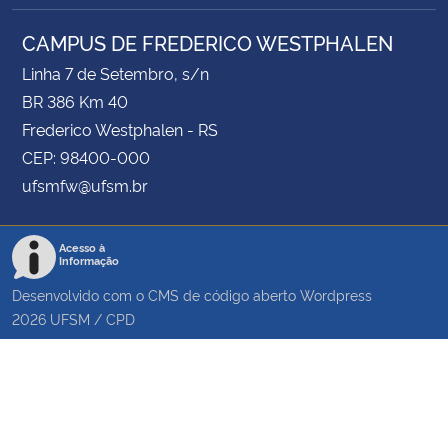
CAMPUS DE FREDERICO WESTPHALEN
Linha 7 de Setembro, s/n
BR 386 Km 40
Frederico Westphalen - RS
CEP: 98400-000
ufsmfw@ufsm.br
Acesso à
Informação
Desenvolvido com o CMS de código aberto
Wordpress
2026
UFSM
/
CPD