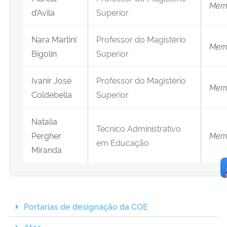
Memb
d’Avila
Superior
Nara Martini
Professor do Magistério
Memb
Bigolin
Superior
Ivanir José
Professor do Magistério
Memb
Coldebella
Superior
Natalia
Técnico Administrativo
Pergher
Memb
em Educação
Miranda
Portarias de designação da COE
Atas