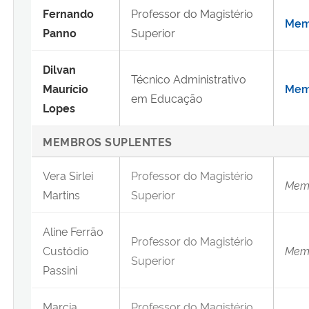
Fernando
Professor do Magistério
Memb
Panno
Superior
Dilvan
Técnico Administrativo
Maurício
Memb
em Educação
Lopes
MEMBROS SUPLENTES
Vera Sirlei
Professor do Magistério
Memb
Martins
Superior
Aline Ferrão
Professor do Magistério
Custódio
Memb
Superior
Passini
Marcia
Professor do Magistério