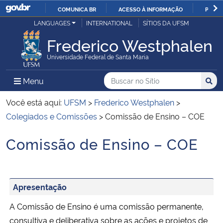
COMUNICA BR
ACESSO À INFORMAÇÃO
PARTI
Casa Civil
LANGUAGES
INTERNATIONAL
SÍTIOS DA UFSM
IR
PARA
Frederico Westphalen
Ministério da Justiça e Segurança Pública
O
Universidade Federal de Santa Maria
CONTEÚDO
Ministério da Defesa
Buscar no no Sítio
Busca
Busca:
Menu Principal do Sítio
Menu
Busc
Ministério das Relações Exteriores
Você está aqui:
UFSM
>
Frederico Westphalen
>
Colegiados e Comissões
>
Comissão de Ensino – COE
Ministério da Economia
Comissão de Ensino – COE
Início do conteúdo
Ministério da Infraestrutura
Ministério da Agricultura, Pecuária e Abastecimento
Apresentação
A Comissão de Ensino é uma comissão permanente,
Ministério da Educação
consultiva e deliberativa sobre as ações e projetos de