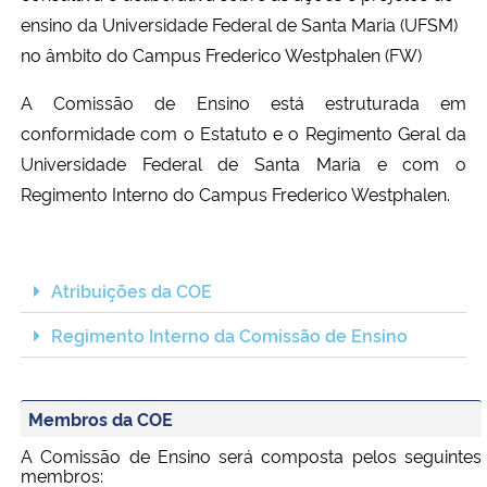
Ministério da Cidadania
ensino da Universidade Federal de Santa Maria (UFSM)
no âmbito do Campus Frederico Westphalen (FW)
Ministério da Saúde
A Comissão de Ensino está estruturada em
conformidade com o Estatuto e o Regimento Geral da
Ministério de Minas e Energia
Universidade Federal de Santa Maria e com o
Regimento Interno do Campus Frederico Westphalen.
Ministério da Ciência, Tecnologia, Inovações e Comunicações
Ministério do Meio Ambiente
Atribuições da COE
Ministério do Turismo
Regimento Interno da Comissão de Ensino
Ministério do Desenvolvimento Regional
Membros da COE
Controladoria-Geral da União
A Comissão de Ensino será composta pelos seguintes
membros:
Ministério da Mulher, da Família e dos Direitos Humanos