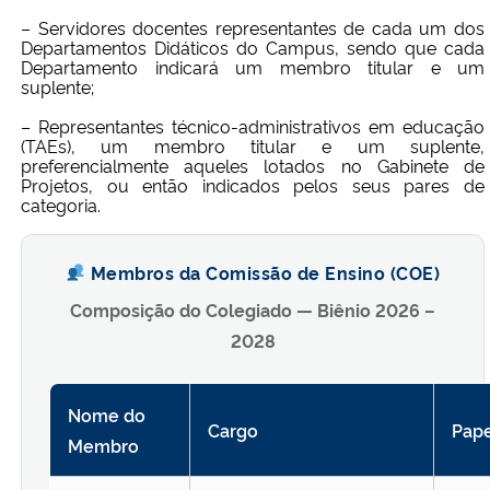
– Servidores docentes representantes de cada um dos
Departamentos Didáticos do Campus, sendo que cada
Secretaria-Geral
Departamento indicará um membro titular e um
suplente;
Secretaria de Governo
– Representantes técnico-administrativos em educação
(TAEs), um membro titular e um suplente,
preferencialmente aqueles lotados no Gabinete de
Gabinete de Segurança Institucional
Projetos, ou então indicados pelos seus pares de
categoria.
Advocacia-Geral da União
Membros da Comissão de Ensino (COE)
Banco Central do Brasil
Composição do Colegiado — Biênio 2026 –
2028
Planalto
Nome do
Cargo
Pape
Membro