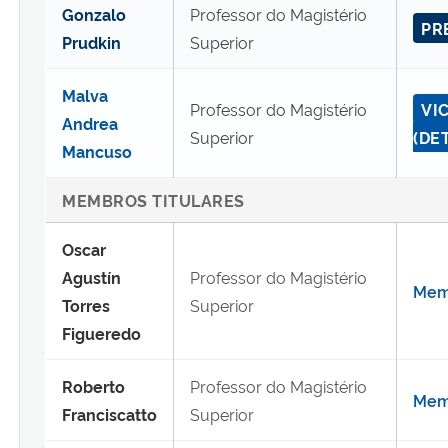
Gonzalo
Professor do Magistério
PR
Prudkin
Superior
Malva
Professor do Magistério
VI
Andrea
Superior
(DE
Mancuso
MEMBROS TITULARES
Oscar
Agustín
Professor do Magistério
Memb
Torres
Superior
Figueredo
Roberto
Professor do Magistério
Memb
Franciscatto
Superior