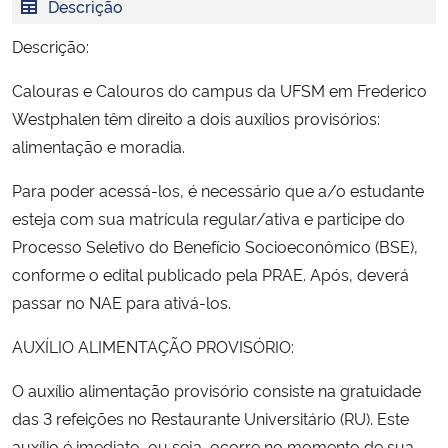
Descrição
Ministério da Cidadania
Descrição:
Ministério da Saúde
Calouras e Calouros do campus da UFSM em Frederico
Westphalen têm direito a dois auxílios provisórios:
Ministério de Minas e Energia
alimentação e moradia.
Ministério da Ciência, Tecnologia, Inovações e Comunicações
Para poder acessá-los, é necessário que a/o estudante
esteja com sua matrícula regular/ativa e participe do
Ministério do Meio Ambiente
Processo Seletivo do Benefício Socioeconômico (BSE),
conforme o edital publicado pela PRAE. Após, deverá
Ministério do Turismo
passar no NAE para ativá-los.
Ministério do Desenvolvimento Regional
AUXÍLIO ALIMENTAÇÃO PROVISÓRIO:
O auxílio alimentação provisório consiste na gratuidade
Controladoria-Geral da União
das 3 refeições no Restaurante Universitário (RU). Este
Ministério da Mulher, da Família e dos Direitos Humanos
auxílio é imediato, ou seja, ocorre no momento de sua