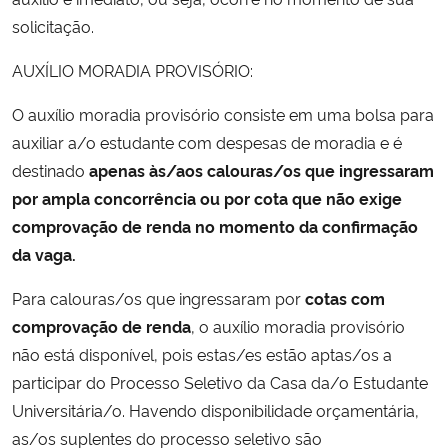
solicitação.
Secretaria-Geral
AUXÍLIO MORADIA PROVISÓRIO:
Secretaria de Governo
O auxílio moradia provisório consiste em uma bolsa para
auxiliar a/o estudante com despesas de moradia e é
Gabinete de Segurança Institucional
destinado
apenas às/aos calouras/os que ingressaram
por ampla concorrência ou por cota que não exige
Advocacia-Geral da União
comprovação de renda no momento da confirmação
da vaga.
Banco Central do Brasil
Para calouras/os que ingressaram por
cotas com
Planalto
comprovação de renda
, o auxílio moradia provisório
não está disponível, pois estas/es estão aptas/os a
participar do Processo Seletivo da Casa da/o Estudante
Universitária/o. Havendo disponibilidade orçamentária,
as/os suplentes do processo seletivo são