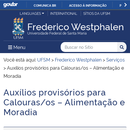
COMUNICA BR
ACESSO À INFORMAÇÃO
PARTI
Casa Civil
LANGUAGES
INTERNATIONAL
SÍTIOS DA UFSM
IR
PARA
Frederico Westphalen
Ministério da Justiça e Segurança Pública
O
Universidade Federal de Santa Maria
CONTEÚDO
Ministério da Defesa
Buscar no no Sítio
Busca
Busca:
Menu Principal do Sítio
Menu
Busc
Ministério das Relações Exteriores
Você está aqui:
UFSM
>
Frederico Westphalen
>
Serviços
>
Auxílios provisórios para Calouras/os – Alimentação e
Ministério da Economia
Moradia
Auxílios provisórios para
Ministério da Infraestrutura
Início do conteúdo
Calouras/os – Alimentação e
Ministério da Agricultura, Pecuária e Abastecimento
Moradia
Ministério da Educação