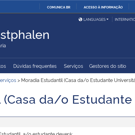
COMUNICA BR
ACESSO À INFORMAÇÃO
Ministério da Defesa
Ministério das Relações
Mini
IR
LANGUAGES
INTERNATI
Exteriores
PARA
stphalen
O
Ministério da Cidadania
Ministério da Saúde
Mini
CONTEÚDO
ria
tos
Dúvidas frequentes
Serviços
Gestores do sítio
Ministério do
Controladoria-Geral da
Mini
Desenvolvimento Regional
União
Famí
erviços
>
Moradia Estudantil (Casa da/o Estudante Universitá
Hum
 (Casa da/o Estudante 
Advocacia-Geral da União
Banco Central do Brasil
Plan
Estudantil, a/o estudante deverá: