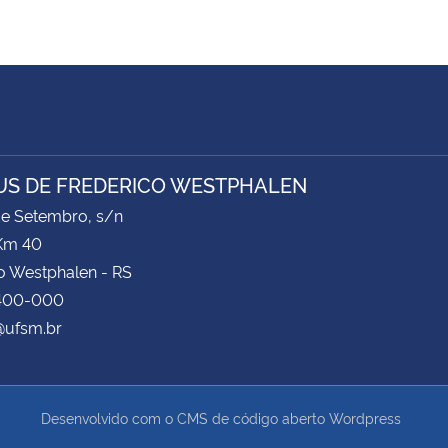
S DE FREDERICO WESTPHALEN
de Setembro, s/n
Km 40
o Westphalen - RS
400-000
ufsm.br
Desenvolvido com o CMS de código aberto
Wordpress