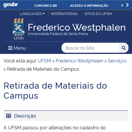
COMUNICA BR
ACESSO À INFORMAÇÃO
PARTI
Casa Civil
LANGUAGES
INTERNATIONAL
SÍTIOS DA UFSM
IR
PARA
Frederico Westphalen
Ministério da Justiça e Segurança Pública
O
Universidade Federal de Santa Maria
CONTEÚDO
Ministério da Defesa
Buscar no no Sítio
Busca
Busca:
Menu Principal do Sítio
Menu
Busc
Ministério das Relações Exteriores
Você está aqui:
UFSM
>
Frederico Westphalen
>
Serviços
>
Retirada de Materiais do Campus
Ministério da Economia
Retirada de Materiais do
Início do conteúdo
Ministério da Infraestrutura
Campus
Ministério da Agricultura, Pecuária e Abastecimento
Descrição
Ministério da Educação
A UFSM passou por alterações no cadastro do