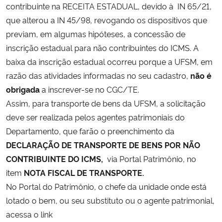
contribuinte na RECEITA ESTADUAL, devido à IN 65/21,
Ministério da Cidadania
que alterou a IN 45/98, revogando os dispositivos que
previam, em algumas hipóteses, a concessão de
Ministério da Saúde
inscrição estadual para não contribuintes do ICMS. A
baixa da inscrição estadual ocorreu porque a UFSM, em
Ministério de Minas e Energia
razão das atividades informadas no seu cadastro,
não é
Ministério da Ciência, Tecnologia, Inovações e Comunicações
obrigada
a inscrever-se no CGC/TE.
Assim, para transporte de bens da UFSM, a solicitação
Ministério do Meio Ambiente
deve ser realizada pelos agentes patrimoniais do
Departamento, que farão o preenchimento da
Ministério do Turismo
DECLARAÇÃO DE TRANSPORTE DE BENS POR NÃO
CONTRIBUINTE DO ICMS,
via Portal Patrimônio, no
Ministério do Desenvolvimento Regional
item
NOTA FISCAL DE TRANSPORTE.
No Portal do Patrimônio, o chefe da unidade onde está
Controladoria-Geral da União
lotado o bem, ou seu substituto ou o agente patrimonial,
acessa o link
Ministério da Mulher, da Família e dos Direitos Humanos