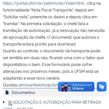
https://portal.ufsm.br/patrimonio/index.html
, clica na
funcionalidade “Nota Fiscal Transporte”, depois em
Secretaria-Geral
“Solicitar nota”, preenche os dados e depois clica em
“tramitar”. Na primeira solicitação, o chefe fará a
Secretaria de Governo
tramitação de autorização, já a renovação não necessita
de aprovação da chefia. O documento que autoriza o
Gabinete de Segurança Institucional
transporte estará pronto para download.
Advocacia-Geral da União
Quanto ao controle, o documento de transporte pode
ser emitido em duas vias, ficando uma com o Setor que
Banco Central do Brasil
disponibilizou o bem. Esse formulário pode sofrer
alterações nos próximos meses, pois a UFSM está se
Planalto
adaptando a esse novo cenário.
Dúvidas
almoxarifadofw@ufsm.br
.
Documentos
SOLICITAÇÃO E AUTORIZAÇÃO PARA RETIRADA
(.ODT - 48,70 KB)