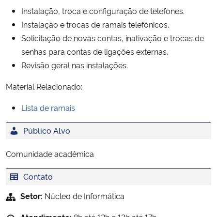
Ministério da Cidadania
Instalação, troca e configuração de telefones.
Instalação e trocas de ramais telefônicos.
Ministério da Saúde
Solicitação de novas contas, inativação e trocas de
senhas para contas de ligações externas.
Ministério de Minas e Energia
Revisão geral nas instalações.
Material Relacionado:
Ministério da Ciência, Tecnologia, Inovações e Comunicações
Lista de ramais
Ministério do Meio Ambiente
Público Alvo
Ministério do Turismo
Comunidade acadêmica
Ministério do Desenvolvimento Regional
Contato
Controladoria-Geral da União
Setor:
Núcleo de Informática
Ministério da Mulher, da Família e dos Direitos Humanos
Atendimento:
8h até 12h e 13h até 17h