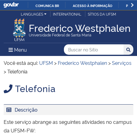
COMUNICA BR
ACESSO À INFORMAÇÃO
PARTI
Casa Civil
LANGUAGES
INTERNATIONAL
SÍTIOS DA UFSM
IR
PARA
Frederico Westphalen
Ministério da Justiça e Segurança Pública
O
Universidade Federal de Santa Maria
CONTEÚDO
Ministério da Defesa
Buscar no no Sítio
Busca
Busca:
Menu Principal do Sítio
Menu
Busc
Ministério das Relações Exteriores
Você está aqui:
UFSM
>
Frederico Westphalen
>
Serviços
>
Telefonia
Ministério da Economia
Telefonia
Início do conteúdo
Ministério da Infraestrutura
Descrição
Ministério da Agricultura, Pecuária e Abastecimento
Este serviço abrange as seguintes atividades no campus
Ministério da Educação
da UFSM-FW: