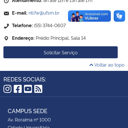
E-mail:
nti.fw@ufsm.br
Secretaria-Geral
Telefone:
(55) 3744-0607
Secretaria de Governo
Endereço:
Prédio Principal, Sala 14
Gabinete de Segurança Institucional
Solicitar Serviço
Advocacia-Geral da União
Voltar ao topo
Banco Central do Brasil
REDES SOCIAIS:
Planalto
Instagram
Facebook
YouTube
RSS
CAMPUS SEDE
Av. Roraima nº 1000
Cidade Universitária