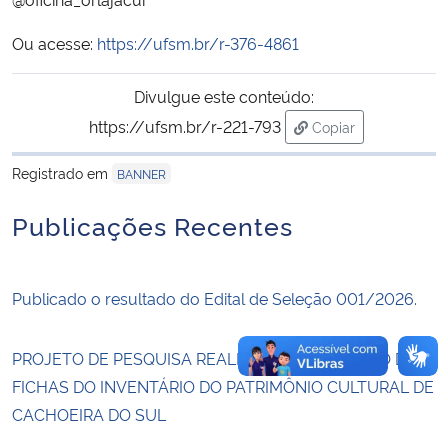
Ou acesse:
https://ufsm.br/r-376-4861
Secretaria-Geral
Divulgue este conteúdo:
Secretaria de Governo
https://ufsm.br/r-221-793
Copiar
para área de trans
Gabinete de Segurança Institucional
Registrado em
BANNER
Advocacia-Geral da União
Publicações Recentes
Banco Central do Brasil
Publicado o resultado do Edital de Seleção 001/2026.
Planalto
PROJETO DE PESQUISA REALIZA A ATUALIZAÇÃO DAS
FICHAS DO INVENTÁRIO DO PATRIMÔNIO CULTURAL DE
CACHOEIRA DO SUL