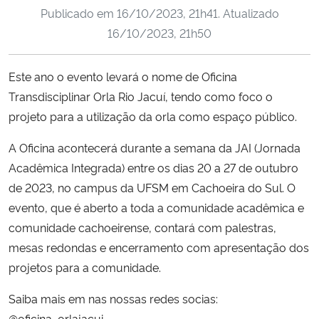
Publicado em
16/10/2023, 21h41
. Atualizado
Ministério da Cidadania
16/10/2023, 21h50
Ministério da Saúde
Este ano o evento levará o nome de Oficina
Ministério de Minas e Energia
Transdisciplinar Orla Rio Jacuí, tendo como foco o
projeto para a utilização da orla como espaço público.
Ministério da Ciência, Tecnologia, Inovações e Comunicações
A Oficina acontecerá durante a semana da JAI (Jornada
Ministério do Meio Ambiente
Acadêmica Integrada) entre os dias 20 a 27 de outubro
de 2023, no campus da UFSM em Cachoeira do Sul. O
Ministério do Turismo
evento, que é aberto a toda a comunidade acadêmica e
comunidade cachoeirense, contará com palestras,
Ministério do Desenvolvimento Regional
mesas redondas e encerramento com apresentação dos
projetos para a comunidade.
Controladoria-Geral da União
Saiba mais em nas nossas redes socias:
Ministério da Mulher, da Família e dos Direitos Humanos
@oficina_orlajacui