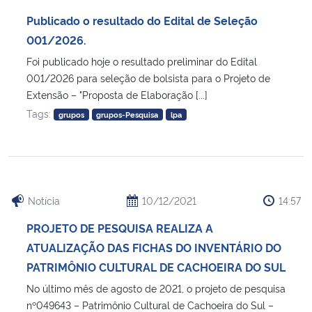
Ministério da Cidadania
Publicado o resultado do Edital de Seleção
001/2026.
Ministério da Saúde
Foi publicado hoje o resultado preliminar do Edital
001/2026 para seleção de bolsista para o Projeto de
Ministério de Minas e Energia
Extensão – "Proposta de Elaboração [...]
Tags:
grupos
grupos-Pesquisa
lpa
Ministério da Ciência, Tecnologia, Inovações e Comunicações
Ministério do Meio Ambiente
Ministério do Turismo
Notícia
10/12/2021
14:57
PROJETO DE PESQUISA REALIZA A
Ministério do Desenvolvimento Regional
ATUALIZAÇÃO DAS FICHAS DO INVENTÁRIO DO
PATRIMÔNIO CULTURAL DE CACHOEIRA DO SUL
Controladoria-Geral da União
No último mês de agosto de 2021, o projeto de pesquisa
nº049643 – Patrimônio Cultural de Cachoeira do Sul –
Ministério da Mulher, da Família e dos Direitos Humanos