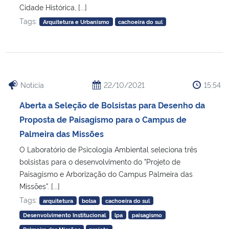
Cidade Histórica, [...]
Tags:
Arquitetura e Urbanismo
cachoeira do sul
Secretaria-Geral
Secretaria de Governo
Gabinete de Segurança Institucional
Notícia
22/10/2021
15:54
Aberta a Seleção de Bolsistas para Desenho da
Advocacia-Geral da União
Proposta de Paisagismo para o Campus de
Banco Central do Brasil
Palmeira das Missões
O Laboratório de Psicologia Ambiental seleciona três
Planalto
bolsistas para o desenvolvimento do "Projeto de
Paisagismo e Arborização do Campus Palmeira das
Missões”. [...]
Tags:
arquitetura
bolsa
cachoeira do sul
Desenvolvimento Institucional
lpa
paisagismo