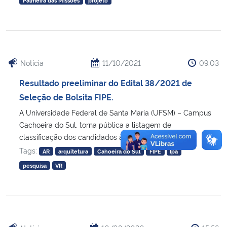
Palmeira das Missões
projeto
Notícia
11/10/2021
09:03
Resultado preeliminar do Edital 38/2021 de
Seleção de Bolsita FIPE.
A Universidade Federal de Santa Maria (UFSM) – Campus
Cachoeira do Sul, torna pública a listagem de
classificação dos candidados à seleção [...]
Tags:
AR
arquitetura
Cahoeira do Sul
FIPE
lpa
pesquisa
VR