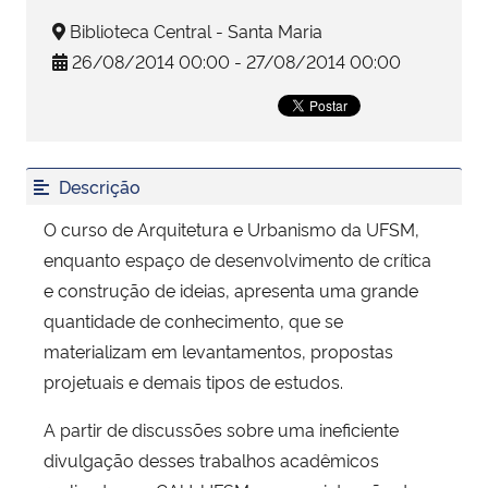
Biblioteca Central - Santa Maria
Secretaria-Geral
26/08/2014 00:00 - 27/08/2014 00:00
Secretaria de Governo
Gabinete de Segurança Institucional
Descrição
Advocacia-Geral da União
O curso de Arquitetura e Urbanismo da UFSM,
enquanto espaço de desenvolvimento de crítica
Banco Central do Brasil
e construção de ideias, apresenta uma grande
quantidade de conhecimento, que se
Planalto
materializam em levantamentos, propostas
projetuais e demais tipos de estudos.
A partir de discussões sobre uma ineficiente
divulgação desses trabalhos acadêmicos