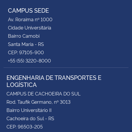
CAMPUS SEDE
Secretaria-Geral
Av. Roraima nº 1000
Cidade Universitária
Secretaria de Governo
Bairro Camobi
Santa Maria - RS
Gabinete de Segurança Institucional
CEP: 97105-900
+55 (55) 3220-8000
Advocacia-Geral da União
ENGENHARIA DE TRANSPORTES E
Banco Central do Brasil
LOGÍSTICA
Planalto
CAMPUS DE CACHOEIRA DO SUL
Rod. Taufik Germano, nº 3013
Bairro Universitário II
Cachoeira do Sul - RS
CEP: 96503-205