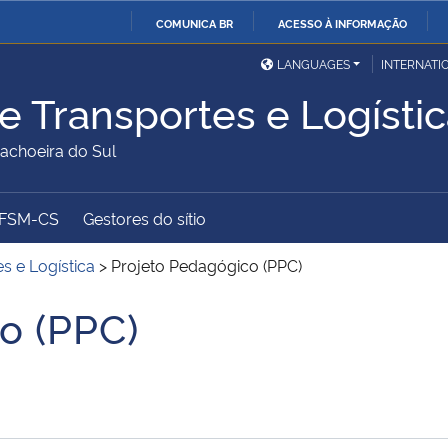
COMUNICA BR
ACESSO À INFORMAÇÃO
Ministério da Defesa
Ministério das Relações
Mini
IR
LANGUAGES
INTERNATI
Exteriores
PARA
e Transportes e Logísti
O
Ministério da Cidadania
Ministério da Saúde
Mini
CONTEÚDO
choeira do Sul
UFSM-CS
Gestores do sítio
Ministério do
Controladoria-Geral da
Mini
Desenvolvimento Regional
União
Famí
s e Logística
>
Projeto Pedagógico (PPC)
Hum
o (PPC)
Advocacia-Geral da União
Banco Central do Brasil
Plan