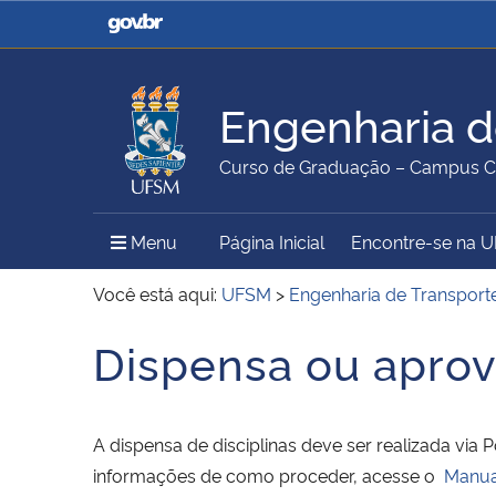
Casa Civil
Ministério da Justiça e
Segurança Pública
Engenharia d
Ministério da Agricultura,
Ministério da Educação
Curso de Graduação – Campus Ca
Pecuária e Abastecimento
Menu Principal do Sítio
Menu
Página Inicial
Encontre-se na 
Ministério do Meio Ambiente
Ministério do Turismo
Você está aqui:
UFSM
>
Engenharia de Transporte
Dispensa ou aprov
Início do conteúdo
Secretaria de Governo
Gabinete de Segurança
Institucional
A dispensa de disciplinas deve ser realizada via 
informações de como proceder, acesse o
Manual