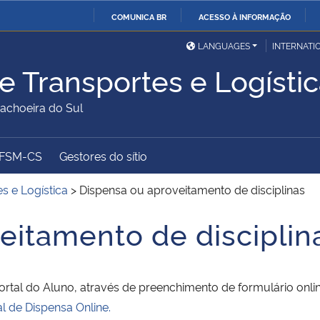
COMUNICA BR
ACESSO À INFORMAÇÃO
Ministério da Defesa
Ministério das Relações
Mini
IR
LANGUAGES
INTERNATI
Exteriores
PARA
e Transportes e Logísti
O
Ministério da Cidadania
Ministério da Saúde
Mini
CONTEÚDO
choeira do Sul
UFSM-CS
Gestores do sítio
Ministério do
Controladoria-Geral da
Mini
Desenvolvimento Regional
União
Famí
s e Logística
>
Dispensa ou aproveitamento de disciplinas
Hum
eitamento de disciplin
Advocacia-Geral da União
Banco Central do Brasil
Plan
Portal do Aluno, através de preenchimento de formulário onlin
 de Dispensa Online.