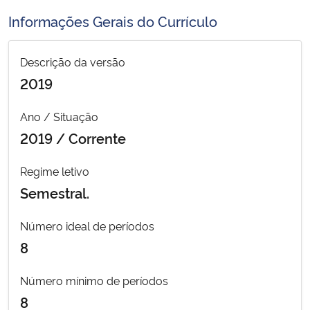
Ministério da Cidadania
Informações Gerais do Currículo
Ministério da Saúde
Descrição da versão
2019
Ministério de Minas e Energia
Ano / Situação
Ministério da Ciência, Tecnologia, Inovações e Comunicações
2019 / Corrente
Ministério do Meio Ambiente
Regime letivo
Semestral.
Ministério do Turismo
Número ideal de períodos
Ministério do Desenvolvimento Regional
8
Controladoria-Geral da União
Número mínimo de períodos
8
Ministério da Mulher, da Família e dos Direitos Humanos