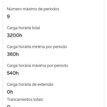
Número máximo de períodos
Secretaria-Geral
9
Secretaria de Governo
Carga horária total
3200h
Gabinete de Segurança Institucional
Carga horária mínima por período
Advocacia-Geral da União
360h
Banco Central do Brasil
Carga horária máxima por período
540h
Planalto
Carga horária de extensão
0h
Trancamentos totais
0