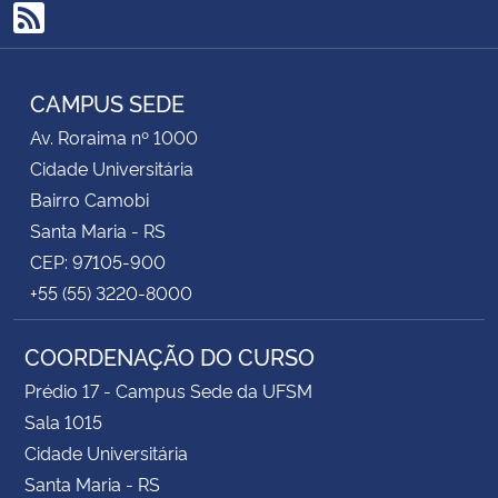
RSS
Secretaria-Geral
CAMPUS SEDE
Secretaria de Governo
Av. Roraima nº 1000
Cidade Universitária
Gabinete de Segurança Institucional
Bairro Camobi
Santa Maria - RS
Advocacia-Geral da União
CEP: 97105-900
Banco Central do Brasil
+55 (55) 3220-8000
Planalto
COORDENAÇÃO DO CURSO
Prédio 17 - Campus Sede da UFSM
Sala 1015
Cidade Universitária
Santa Maria - RS