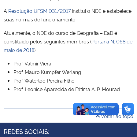
Ministério da Cidadania
A
Resolução UFSM 031/2017
institui o NDE e estabelece
suas normas de funcionamento.
Ministério da Saúde
Atualmente, o NDE do curso de Geografia – EaD é
Ministério de Minas e Energia
constituído pelos seguintes membros (
Portaria N. 068 de
maio de 2018
):
Ministério da Ciência, Tecnologia, Inovações e Comunicações
Prof. Valmir Viera
Ministério do Meio Ambiente
Prof. Mauro Kumpfer Werlang
Prof. Waterloo Pereira Filho
Ministério do Turismo
Prof. Leonice Aparecida de Fátima A. P. Mourad
Ministério do Desenvolvimento Regional
Voltar ao topo
Controladoria-Geral da União
REDES SOCIAIS:
Ministério da Mulher, da Família e dos Direitos Humanos