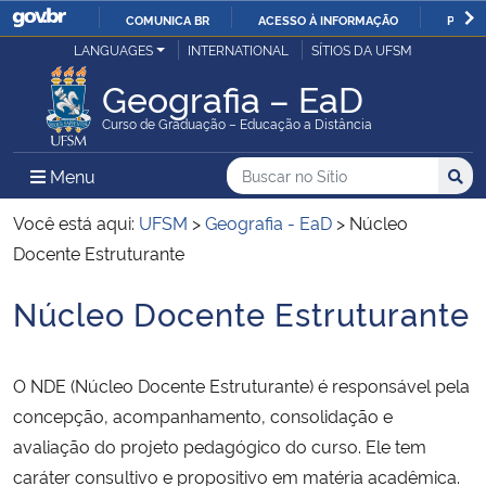
COMUNICA BR
ACESSO À INFORMAÇÃO
PARTI
Casa Civil
LANGUAGES
INTERNATIONAL
SÍTIOS DA UFSM
IR
PARA
Geografia – EaD
Ministério da Justiça e Segurança Pública
O
Curso de Graduação – Educação a Distância
CONTEÚDO
Ministério da Defesa
Buscar no no Sítio
Busca
Busca:
Menu Principal do Sítio
Menu
Busc
Ministério das Relações Exteriores
Você está aqui:
UFSM
>
Geografia - EaD
>
Núcleo
Docente Estruturante
Ministério da Economia
Núcleo Docente Estruturante
Início do conteúdo
Ministério da Infraestrutura
O NDE (Núcleo Docente Estruturante) é responsável pela
Ministério da Agricultura, Pecuária e Abastecimento
concepção, acompanhamento, consolidação e
avaliação do projeto pedagógico do curso. Ele tem
Ministério da Educação
caráter consultivo e propositivo em matéria acadêmica.