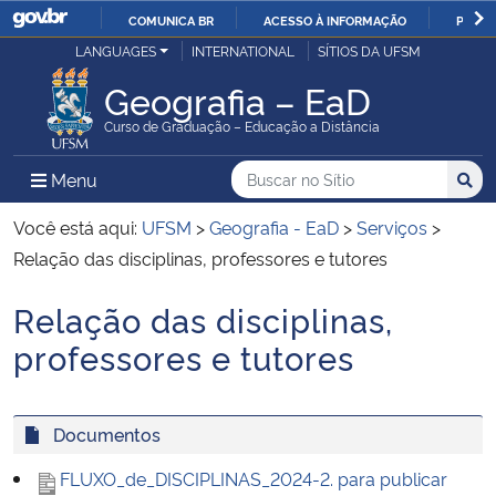
COMUNICA BR
ACESSO À INFORMAÇÃO
PARTI
Casa Civil
LANGUAGES
INTERNATIONAL
SÍTIOS DA UFSM
IR
PARA
Geografia – EaD
Ministério da Justiça e Segurança Pública
O
Curso de Graduação – Educação a Distância
CONTEÚDO
Ministério da Defesa
Buscar no no Sítio
Busca
Busca:
Menu Principal do Sítio
Menu
Busc
Ministério das Relações Exteriores
Você está aqui:
UFSM
>
Geografia - EaD
>
Serviços
>
Relação das disciplinas, professores e tutores
Ministério da Economia
Relação das disciplinas,
Início do conteúdo
Ministério da Infraestrutura
professores e tutores
Ministério da Agricultura, Pecuária e Abastecimento
Documentos
Ministério da Educação
FLUXO_de_DISCIPLINAS_2024-2. para publicar