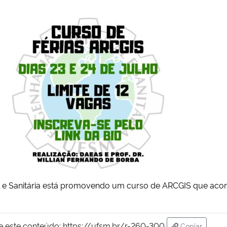
 e Sanitária está promovendo um curso de ARCGIS que aconte
e este conteúdo:
https://ufsm.br/r-260-300
Copiar