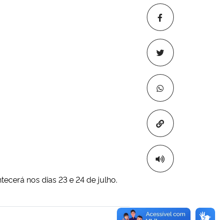
Copiar para áre
cerá nos dias 23 e 24 de julho.