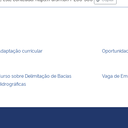
para área de
daptação curricular
Oportunidade
urso sobre Delimitação de Bacias
Vaga de Em
idrográficas