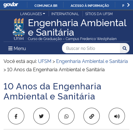
COMUNICA BR
ACESSO À INFORMAÇÃO
PARTI
Casa Civil
LANGUAGES
INTERNATIONAL
SÍTIOS DA UFSM
IR
Engenharia Ambiental
PARA
e Sanitária
Ministério da Justiça e Segurança Pública
O
Curso de Graduação – Campus Frederico Westphalen
CONTEÚDO
Ministério da Defesa
Buscar no no Sítio
Busca
Busca:
Menu Principal do Sítio
Menu
Busc
Ministério das Relações Exteriores
Você está aqui:
UFSM
>
Engenharia Ambiental e Sanitária
>
10 Anos da Engenharia Ambiental e Sanitária
Ministério da Economia
10 Anos da Engenharia
Início do conteúdo
Ministério da Infraestrutura
Ambiental e Sanitária
Ministério da Agricultura, Pecuária e Abastecimento
Copiar para área 
Ministério da Educação