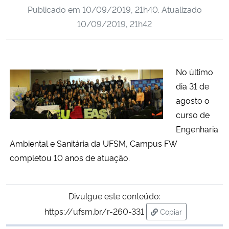
Publicado em
10/09/2019, 21h40
. Atualizado
Ministério da Cidadania
10/09/2019, 21h42
Ministério da Saúde
Ministério de Minas e Energia
No último
dia 31 de
Ministério da Ciência, Tecnologia, Inovações e Comunicações
agosto o
curso de
Ministério do Meio Ambiente
Engenharia
Ambiental e Sanitária da UFSM, Campus FW
Ministério do Turismo
completou 10 anos de atuação.
Ministério do Desenvolvimento Regional
Divulgue este conteúdo:
Controladoria-Geral da União
https://ufsm.br/r-260-331
Copiar
para área de trans
Ministério da Mulher, da Família e dos Direitos Humanos