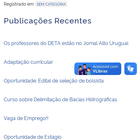
Registrado em
SEM CATEGORIA
Secretaria-Geral
Publicações Recentes
Secretaria de Governo
Os professores do DETA estão no Jornal Alto Uruguai
Gabinete de Segurança Institucional
Adaptação curricular
Advocacia-Geral da União
Oportunidade: Edital de seleção de bolsista
Banco Central do Brasil
Planalto
Curso sobre Delimitação de Bacias Hidrográficas
Vaga de Emprego!!
Oportunidade de Estágio