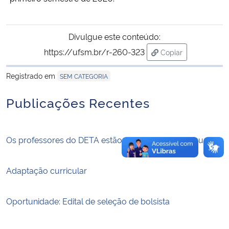
Secretaria-Geral
Divulgue este conteúdo:
https://ufsm.br/r-260-323
Secretaria de Governo
Copiar
para área de trans
Registrado em
SEM CATEGORIA
Gabinete de Segurança Institucional
Publicações Recentes
Advocacia-Geral da União
Banco Central do Brasil
Os professores do DETA estão no Jornal Alto Uruguai
Planalto
Adaptação curricular
Oportunidade: Edital de seleção de bolsista