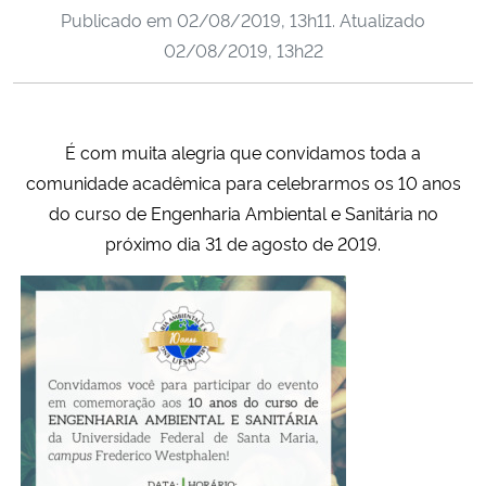
Publicado em
02/08/2019, 13h11
. Atualizado
Ministério da Cidadania
02/08/2019, 13h22
Ministério da Saúde
Ministério de Minas e Energia
É com muita alegria que convidamos toda a
comunidade acadêmica para celebrarmos os 10 anos
Ministério da Ciência, Tecnologia, Inovações e Comunicações
do curso de Engenharia Ambiental e Sanitária no
próximo dia 31 de agosto de 2019.
Ministério do Meio Ambiente
Ministério do Turismo
Ministério do Desenvolvimento Regional
Controladoria-Geral da União
Ministério da Mulher, da Família e dos Direitos Humanos