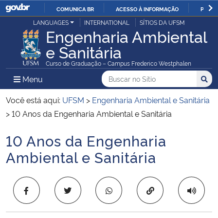
COMUNICA BR
ACESSO À INFORMAÇÃO
PARTI
Casa Civil
LANGUAGES
INTERNATIONAL
SÍTIOS DA UFSM
IR
Engenharia Ambiental
PARA
e Sanitária
Ministério da Justiça e Segurança Pública
O
Curso de Graduação – Campus Frederico Westphalen
CONTEÚDO
Ministério da Defesa
Buscar no no Sítio
Busca
Busca:
Menu Principal do Sítio
Menu
Busc
Ministério das Relações Exteriores
Você está aqui:
UFSM
>
Engenharia Ambiental e Sanitária
>
10 Anos da Engenharia Ambiental e Sanitária
Ministério da Economia
10 Anos da Engenharia
Início do conteúdo
Ministério da Infraestrutura
Ambiental e Sanitária
Ministério da Agricultura, Pecuária e Abastecimento
Copiar para área 
Ministério da Educação