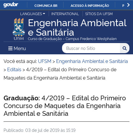
COMUNICA BR
ACESSO À INFORMAÇÃO
PARTI
Casa Civil
LANGUAGES
INTERNATIONAL
SÍTIOS DA UFSM
IR
Engenharia Ambiental
PARA
e Sanitária
Ministério da Justiça e Segurança Pública
O
Curso de Graduação – Campus Frederico Westphalen
CONTEÚDO
Ministério da Defesa
Buscar no no Sítio
Busca
Busca:
Menu Principal do Sítio
Menu
Busc
Ministério das Relações Exteriores
Você está aqui:
UFSM
>
Engenharia Ambiental e Sanitária
>
Editais
>
4/2019 – Edital do Primeiro Concurso de
Ministério da Economia
Maquetes da Engenharia Ambiental e Sanitária
Ministério da Infraestrutura
Início do conteúdo
Graduação:
4/2019 – Edital do Primeiro
Concurso de Maquetes da Engenharia
Ministério da Agricultura, Pecuária e Abastecimento
Ambiental e Sanitária
Ministério da Educação
Publicado:
03 de jul de 2019 às 15:19