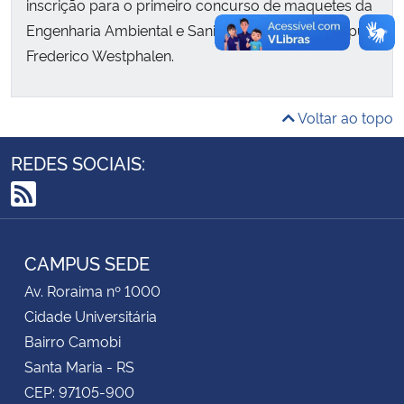
inscrição para o primeiro concurso de maquetes da
Engenharia Ambiental e Sanitária da UFSM, Campus
Secretaria-Geral
Frederico Westphalen.
Secretaria de Governo
Voltar ao topo
Gabinete de Segurança Institucional
REDES SOCIAIS:
Advocacia-Geral da União
RSS
Banco Central do Brasil
CAMPUS SEDE
Planalto
Av. Roraima nº 1000
Cidade Universitária
Bairro Camobi
Santa Maria - RS
CEP: 97105-900