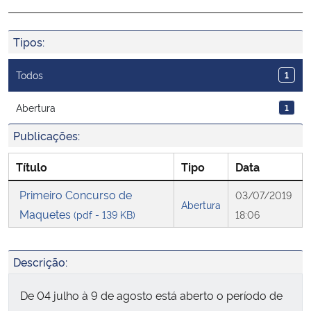
Ministério da Cidadania
Tipos:
Ministério da Saúde
Todos
1
Ministério de Minas e Energia
Abertura
1
Ministério da Ciência, Tecnologia, Inovações e Comunicações
Publicações:
Ministério do Meio Ambiente
Título
Tipo
Data
Primeiro Concurso de
03/07/2019
Ministério do Turismo
Abertura
Maquetes
(pdf - 139 KB)
18:06
Ministério do Desenvolvimento Regional
Descrição:
Controladoria-Geral da União
De 04 julho à 9 de agosto está aberto o período de
Ministério da Mulher, da Família e dos Direitos Humanos