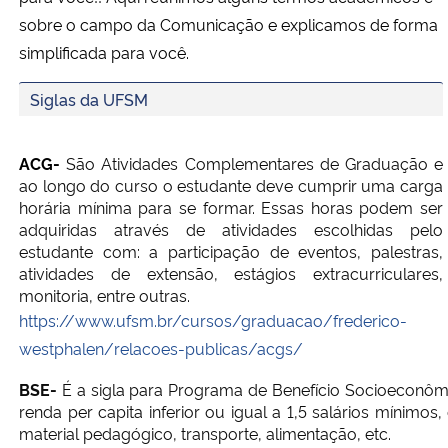
Ministério da Cidadania
sobre o campo da Comunicação e explicamos de forma
simplificada para você.
Ministério da Saúde
Siglas da UFSM
Ministério de Minas e Energia
ACG-
São Atividades Complementares de Graduação e
Ministério da Ciência, Tecnologia, Inovações e Comunicações
ao longo do curso o estudante deve cumprir uma carga
horária mínima para se formar. Essas horas podem ser
adquiridas através de atividades escolhidas pelo
Ministério do Meio Ambiente
estudante com: a participação de eventos, palestras,
atividades de extensão, estágios extracurriculares,
Ministério do Turismo
monitoria, entre outras.
https://www.ufsm.br/cursos/graduacao/frederico-
Ministério do Desenvolvimento Regional
westphalen/relacoes-publicas/acgs/
BSE-
É a sigla para Programa de
Benefício Socioeconômi
Controladoria-Geral da União
renda per capita inferior ou igual a 1,5 salários mínimos,
material pedagógico, transporte, alimentação, etc.
Ministério da Mulher, da Família e dos Direitos Humanos