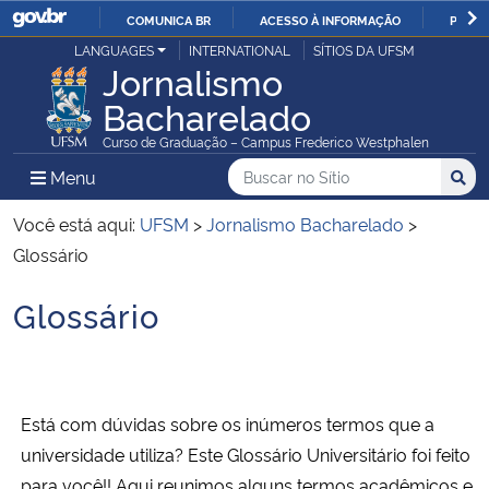
COMUNICA BR
ACESSO À INFORMAÇÃO
PARTI
Casa Civil
LANGUAGES
INTERNATIONAL
SÍTIOS DA UFSM
IR
Jornalismo
PARA
Bacharelado
Ministério da Justiça e Segurança Pública
O
Curso de Graduação – Campus Frederico Westphalen
CONTEÚDO
Ministério da Defesa
Buscar no no Sítio
Busca
Busca:
Menu Principal do Sítio
Menu
Busc
Ministério das Relações Exteriores
Você está aqui:
UFSM
>
Jornalismo Bacharelado
>
Glossário
Ministério da Economia
Glossário
Início do conteúdo
Ministério da Infraestrutura
Ministério da Agricultura, Pecuária e Abastecimento
Está com dúvidas sobre os inúmeros termos que a
Ministério da Educação
universidade utiliza? Este Glossário Universitário foi feito
para você!! Aqui reunimos alguns termos acadêmicos e