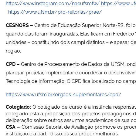
https://www.instagram.com/naeufsmfw/
https://www.
https://www.ufsm.br/pro-reitorias/prae/
Secretaria-Geral
CESNORS –
Centro de Educação Superior Norte-RS, f
oi 
Secretaria de Governo
quando elas foram inauguradas. Elas ficam em Frederico
unidades – constituindo dois campi distintos – e apesar
Gabinete de Segurança Institucional
região.
Advocacia-Geral da União
CPD –
C
entro de Processamento de Dados da UFSM, onde
planejar, projetar, implementar e coordenar o desenvolvi
Banco Central do Brasil
Tecnologia de Informação. O CPD fica localizado no camp
https://www.ufsm.br/orgaos-suplementares/cpd/
Planalto
Colegiado:
O colegiado de curso é a instância responsá
colegiado está a proposição dos projetos pedagógicos d
deliberação sobre outros assuntos academicos de sua c
CSA –
Comissão Setorial de Avaliação promove os proces
instituição e a partir disso busca propor melhorias.