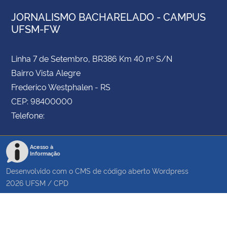
JORNALISMO BACHARELADO - CAMPUS
UFSM-FW
Linha 7 de Setembro, BR386 Km 40 nº S/N
Bairro Vista Alegre
Frederico Westphalen - RS
CEP: 98400000
Telefone:
Acesso à
Informação
Desenvolvido com o CMS de código aberto
Wordpress
2026
UFSM
/
CPD