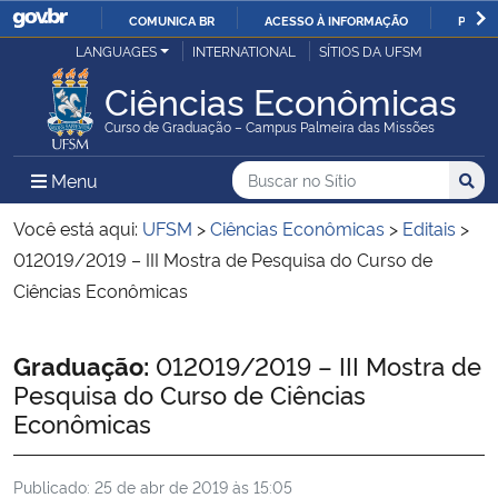
COMUNICA BR
ACESSO À INFORMAÇÃO
PARTI
Casa Civil
LANGUAGES
INTERNATIONAL
SÍTIOS DA UFSM
IR
PARA
Ciências Econômicas
Ministério da Justiça e Segurança Pública
O
Curso de Graduação – Campus Palmeira das Missões
CONTEÚDO
Ministério da Defesa
Buscar no no Sítio
Busca
Busca:
Menu Principal do Sítio
Menu
Busc
Ministério das Relações Exteriores
Você está aqui:
UFSM
>
Ciências Econômicas
>
Editais
>
012019/2019 – III Mostra de Pesquisa do Curso de
Ministério da Economia
Ciências Econômicas
Ministério da Infraestrutura
Início do conteúdo
Graduação:
012019/2019 – III Mostra de
Pesquisa do Curso de Ciências
Ministério da Agricultura, Pecuária e Abastecimento
Econômicas
Ministério da Educação
Publicado:
25 de abr de 2019 às 15:05