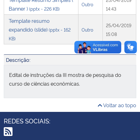
Outro
Banner )
(pptx - 226 KB)
14:43
Secretaria-Geral
Template resumo
25/04/2019
expandido (slide)
(pptx - 162
Outro
Secretaria de Governo
15:08
KB)
Gabinete de Segurança Institucional
Descrição:
Advocacia-Geral da União
Edital de instruções da III mostra de pesquisa do
Banco Central do Brasil
curso de ciências econômicas.
Planalto
Voltar ao topo
REDES SOCIAIS: