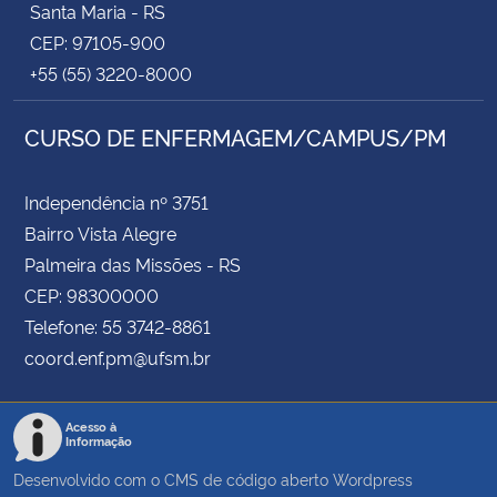
Santa Maria - RS
CEP: 97105-900
+55 (55) 3220-8000
CURSO DE ENFERMAGEM/CAMPUS/PM
Independência nº 3751
Bairro Vista Alegre
Palmeira das Missões - RS
CEP: 98300000
Telefone: 55 3742-8861
coord.enf.pm@ufsm.br
Acesso à
Informação
Desenvolvido com o CMS de código aberto
Wordpress