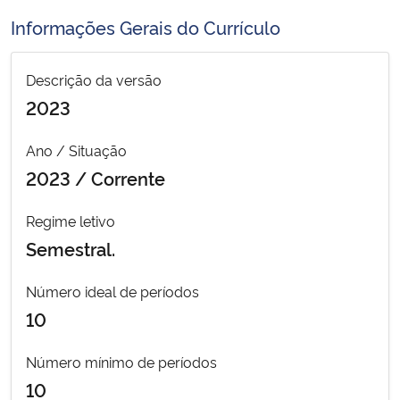
Ministério da Cidadania
Informações Gerais do Currículo
Ministério da Saúde
Descrição da versão
2023
Ministério de Minas e Energia
Ano / Situação
Ministério da Ciência, Tecnologia, Inovações e Comunicações
2023 / Corrente
Ministério do Meio Ambiente
Regime letivo
Semestral.
Ministério do Turismo
Número ideal de períodos
Ministério do Desenvolvimento Regional
10
Controladoria-Geral da União
Número mínimo de períodos
10
Ministério da Mulher, da Família e dos Direitos Humanos