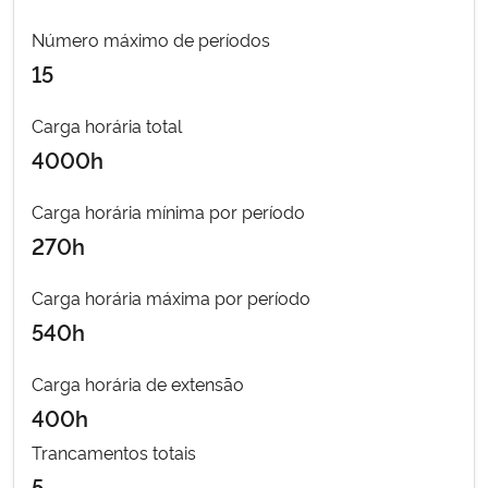
Número máximo de períodos
Secretaria-Geral
15
Secretaria de Governo
Carga horária total
4000h
Gabinete de Segurança Institucional
Carga horária mínima por período
Advocacia-Geral da União
270h
Banco Central do Brasil
Carga horária máxima por período
540h
Planalto
Carga horária de extensão
400h
Trancamentos totais
5