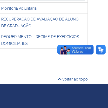
Monitoria Voluntária
RECUPERAÇÃO DE AVALIAÇÃO DE ALUNO
DE GRADUAÇÃO
REQUERIMENTO – REGIME DE EXERCÍCIOS
DOMICILIARES
Voltar ao topo