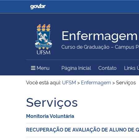
Casa Civil
Ministério da Justiça e
Segurança Pública
Enfermagem
Ministério da Agricultura,
Ministério da Educação
Curso de Graduação – Campus Pa
Pecuária e Abastecimento
Menu Principal do Sítio
Menu
Página Inicial
Contato
Links 
Ministério do Meio Ambiente
Ministério do Turismo
Você está aqui:
UFSM
>
Enfermagem
>
Serviços
Serviços
Secretaria de Governo
Gabinete de Segurança
Institucional
Monitoria Voluntária
RECUPERAÇÃO DE AVALIAÇÃO DE ALUNO DE