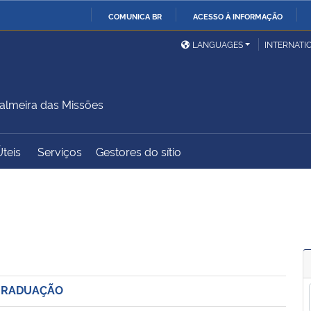
COMUNICA BR
ACESSO À INFORMAÇÃO
Ministério da Defesa
Ministério das Relações
Mini
IR
LANGUAGES
INTERNATI
Exteriores
PARA
O
Ministério da Cidadania
Ministério da Saúde
Mini
CONTEÚDO
lmeira das Missões
Úteis
Serviços
Gestores do sítio
Ministério do
Controladoria-Geral da
Mini
Desenvolvimento Regional
União
Famí
Hum
Advocacia-Geral da União
Banco Central do Brasil
Plan
 GRADUAÇÃO