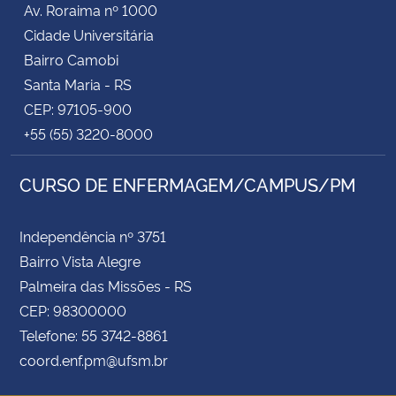
Av. Roraima nº 1000
Cidade Universitária
Secretaria-Geral
Bairro Camobi
Santa Maria - RS
Secretaria de Governo
CEP: 97105-900
+55 (55) 3220-8000
Gabinete de Segurança Institucional
CURSO DE ENFERMAGEM/CAMPUS/PM
Advocacia-Geral da União
Banco Central do Brasil
Independência nº 3751
Bairro Vista Alegre
Planalto
Palmeira das Missões - RS
CEP: 98300000
Telefone: 55 3742-8861
coord.enf.pm@ufsm.br