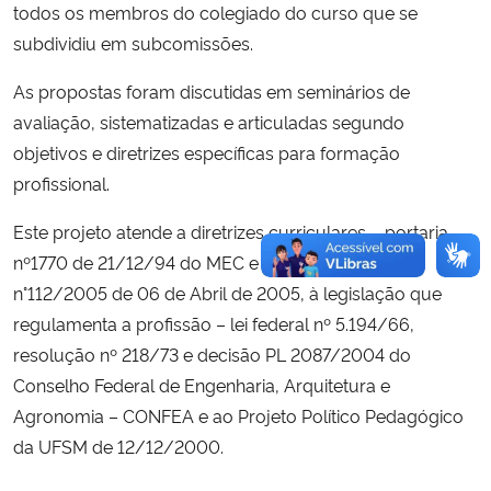
todos os membros do colegiado do curso que se
subdividiu em subcomissões.
Secretaria-Geral
As propostas foram discutidas em seminários de
Secretaria de Governo
avaliação, sistematizadas e articuladas segundo
objetivos e diretrizes específicas para formação
Gabinete de Segurança Institucional
profissional.
Advocacia-Geral da União
Este projeto atende a diretrizes curriculares – portaria
nº1770 de 21/12/94 do MEC e Parecer CNE/CES
Banco Central do Brasil
n°112/2005 de 06 de Abril de 2005, à legislação que
regulamenta a profissão – lei federal nº 5.194/66,
Planalto
resolução nº 218/73 e decisão PL 2087/2004 do
Conselho Federal de Engenharia, Arquitetura e
Agronomia – CONFEA e ao Projeto Político Pedagógico
da UFSM de 12/12/2000.