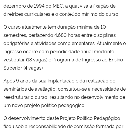
dezembro de 1994 do MEC, a qual visa a fixação de
Ministério da Cidadania
diretrizes curriculares e o conteúdo mínimo do curso.
Ministério da Saúde
O curso atualmente tem duração mínima de 10
semestres, perfazendo 4.680 horas entre disciplinas
Ministério de Minas e Energia
obrigatórias e atividades complementares. Atualmente o
ingresso ocorre com periodicidade anual mediante
Ministério da Ciência, Tecnologia, Inovações e Comunicações
vestibular (18 vagas) e Programa de Ingresso ao Ensino
Superior (4 vagas).
Ministério do Meio Ambiente
Após 9 anos da sua implantação e da realização de
Ministério do Turismo
seminários de avaliação, constatou-se a necessidade de
reestruturar o curso, resultando no desenvolvimento de
Ministério do Desenvolvimento Regional
um novo projeto político pedagógico.
Controladoria-Geral da União
O desenvolvimento deste Projeto Político Pedagógico
ficou sob a responsabilidade de comissão formada por
Ministério da Mulher, da Família e dos Direitos Humanos