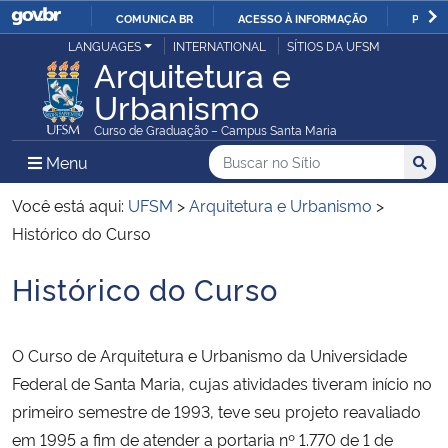
COMUNICA BR
ACESSO À INFORMAÇÃO
PARTI
Casa Civil
LANGUAGES
INTERNATIONAL
SÍTIOS DA UFSM
IR
Arquitetura e
PARA
Urbanismo
Ministério da Justiça e Segurança Pública
O
Curso de Graduação – Campus Santa Maria
CONTEÚDO
Ministério da Defesa
Buscar no no Sítio
Busca
Busca:
Menu Principal do Sítio
Menu
Busc
Ministério das Relações Exteriores
Você está aqui:
UFSM
>
Arquitetura e Urbanismo
>
Histórico do Curso
Ministério da Economia
Histórico do Curso
Início do conteúdo
Ministério da Infraestrutura
O Curso de Arquitetura e Urbanismo da Universidade
Ministério da Agricultura, Pecuária e Abastecimento
Federal de Santa Maria, cujas atividades tiveram início no
primeiro semestre de 1993, teve seu projeto reavaliado
Ministério da Educação
em 1995 a fim de atender a portaria nº 1.770 de 1 de