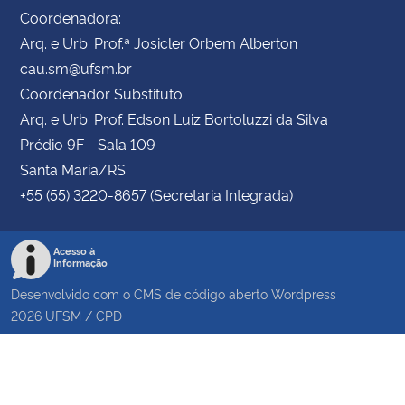
Coordenadora:
Arq. e Urb. Prof.ª Josicler Orbem Alberton
cau.sm@ufsm.br
Coordenador Substituto:
Arq. e Urb. Prof. Edson Luiz Bortoluzzi da Silva
Prédio 9F - Sala 109
Santa Maria/RS
+55 (55) 3220-8657 (Secretaria Integrada)
Acesso à
Informação
Desenvolvido com o CMS de código aberto
Wordpress
2026
UFSM
/
CPD