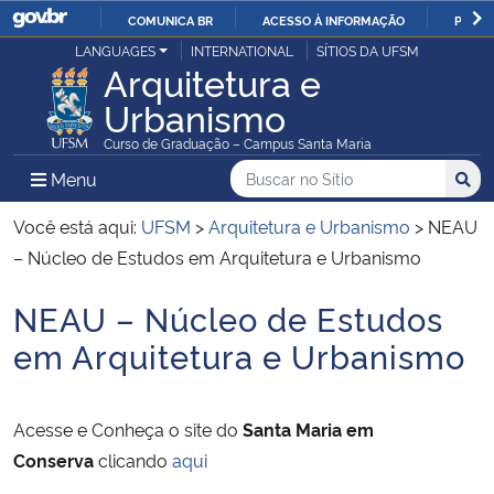
COMUNICA BR
ACESSO À INFORMAÇÃO
PARTI
Casa Civil
LANGUAGES
INTERNATIONAL
SÍTIOS DA UFSM
IR
Arquitetura e
PARA
Urbanismo
Ministério da Justiça e Segurança Pública
O
Curso de Graduação – Campus Santa Maria
CONTEÚDO
Ministério da Defesa
Buscar no no Sítio
Busca
Busca:
Menu Principal do Sítio
Menu
Busc
Ministério das Relações Exteriores
Você está aqui:
UFSM
>
Arquitetura e Urbanismo
>
NEAU
– Núcleo de Estudos em Arquitetura e Urbanismo
Ministério da Economia
NEAU – Núcleo de Estudos
Início do conteúdo
Ministério da Infraestrutura
em Arquitetura e Urbanismo
Ministério da Agricultura, Pecuária e Abastecimento
Acesse e Conheça o site do
Santa Maria em
Ministério da Educação
Conserva
clicando
aqui