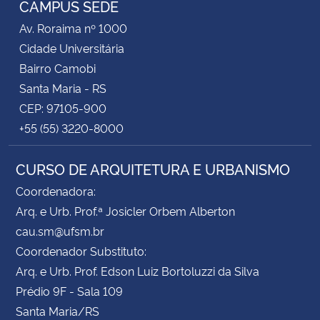
CAMPUS SEDE
Av. Roraima nº 1000
Secretaria-Geral
Cidade Universitária
Bairro Camobi
Secretaria de Governo
Santa Maria - RS
CEP: 97105-900
Gabinete de Segurança Institucional
+55 (55) 3220-8000
Advocacia-Geral da União
CURSO DE ARQUITETURA E URBANISMO
Banco Central do Brasil
Coordenadora:
Arq. e Urb. Prof.ª Josicler Orbem Alberton
Planalto
cau.sm@ufsm.br
Coordenador Substituto:
Arq. e Urb. Prof. Edson Luiz Bortoluzzi da Silva
Prédio 9F - Sala 109
Santa Maria/RS