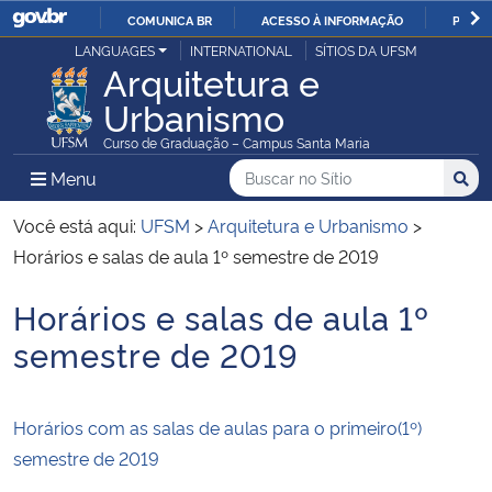
COMUNICA BR
ACESSO À INFORMAÇÃO
PARTI
Casa Civil
LANGUAGES
INTERNATIONAL
SÍTIOS DA UFSM
IR
Arquitetura e
PARA
Urbanismo
Ministério da Justiça e Segurança Pública
O
Curso de Graduação – Campus Santa Maria
CONTEÚDO
Ministério da Defesa
Buscar no no Sítio
Busca
Busca:
Menu Principal do Sítio
Menu
Busc
Ministério das Relações Exteriores
Você está aqui:
UFSM
>
Arquitetura e Urbanismo
>
Horários e salas de aula 1º semestre de 2019
Ministério da Economia
Horários e salas de aula 1º
Início do conteúdo
Ministério da Infraestrutura
semestre de 2019
Ministério da Agricultura, Pecuária e Abastecimento
Horários com as salas de aulas para o primeiro(1º)
Ministério da Educação
semestre de 2019