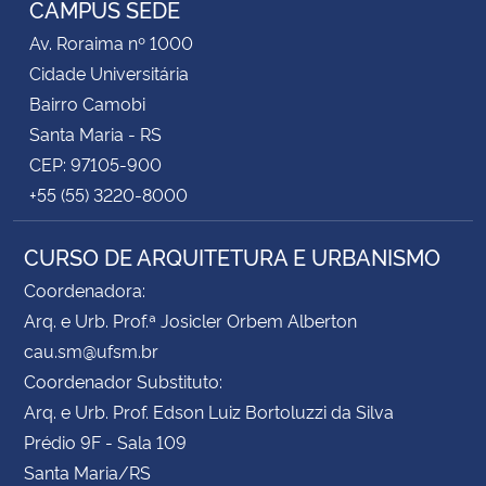
CAMPUS SEDE
Av. Roraima nº 1000
Secretaria-Geral
Cidade Universitária
Bairro Camobi
Secretaria de Governo
Santa Maria - RS
CEP: 97105-900
Gabinete de Segurança Institucional
+55 (55) 3220-8000
Advocacia-Geral da União
CURSO DE ARQUITETURA E URBANISMO
Banco Central do Brasil
Coordenadora:
Arq. e Urb. Prof.ª Josicler Orbem Alberton
Planalto
cau.sm@ufsm.br
Coordenador Substituto:
Arq. e Urb. Prof. Edson Luiz Bortoluzzi da Silva
Prédio 9F - Sala 109
Santa Maria/RS