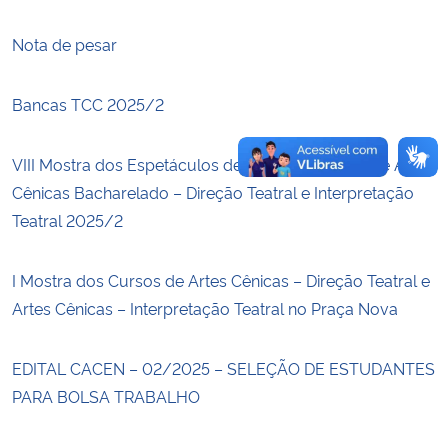
Nota de pesar
Secretaria-Geral
Secretaria de Governo
Bancas TCC 2025/2
Gabinete de Segurança Institucional
VIII Mostra dos Espetáculos de TCC dos Cursos de Artes
Cênicas Bacharelado – Direção Teatral e Interpretação
Advocacia-Geral da União
Teatral 2025/2
Banco Central do Brasil
I Mostra dos Cursos de Artes Cênicas – Direção Teatral e
Artes Cênicas – Interpretação Teatral no Praça Nova
Planalto
EDITAL CACEN – 02/2025 – SELEÇÃO DE ESTUDANTES
PARA BOLSA TRABALHO