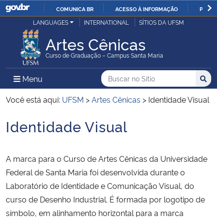
COMUNICA BR
ACESSO À INFORMAÇÃO
PARTI
Casa Civil
LANGUAGES
INTERNATIONAL
SÍTIOS DA UFSM
IR
PARA
Artes Cênicas
Ministério da Justiça e Segurança Pública
O
Curso de Graduação – Campus Santa Maria
CONTEÚDO
Ministério da Defesa
Buscar no no Sítio
Busca
Busca:
Menu Principal do Sítio
Menu
Busc
Ministério das Relações Exteriores
Você está aqui:
UFSM
>
Artes Cênicas
>
Identidade Visual
Identidade Visual
Ministério da Economia
Início do conteúdo
Ministério da Infraestrutura
A marca para o Curso de Artes Cênicas da Universidade
Federal de Santa Maria foi desenvolvida durante o
Ministério da Agricultura, Pecuária e Abastecimento
Laboratório de Identidade e Comunicação Visual, do
curso de Desenho Industrial. É formada por logotipo de
Ministério da Educação
símbolo, em alinhamento horizontal para a marca