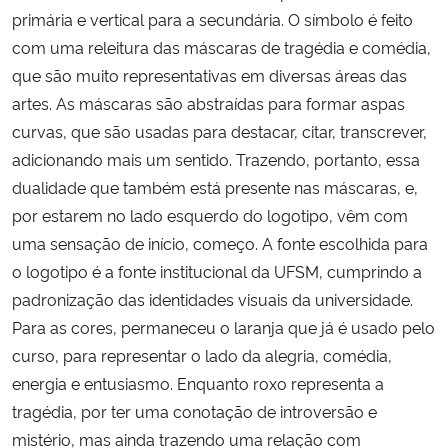
primária e vertical para a secundária. O símbolo é feito
Ministério da Cidadania
com uma releitura das máscaras de tragédia e comédia,
Ministério da Saúde
que são muito representativas em diversas áreas das
artes. As máscaras são abstraídas para formar aspas
Ministério de Minas e Energia
curvas, que são usadas para destacar, citar, transcrever,
adicionando mais um sentido. Trazendo, portanto, essa
Ministério da Ciência, Tecnologia, Inovações e Comunicações
dualidade que também está presente nas máscaras, e,
por estarem no lado esquerdo do logotipo, vêm com
Ministério do Meio Ambiente
uma sensação de início, começo. A fonte escolhida para
o logotipo é a fonte institucional da UFSM, cumprindo a
Ministério do Turismo
padronização das identidades visuais da universidade.
Para as cores, permaneceu o laranja que já é usado pelo
Ministério do Desenvolvimento Regional
curso, para representar o lado da alegria, comédia,
energia e entusiasmo. Enquanto roxo representa a
Controladoria-Geral da União
tragédia, por ter uma conotação de introversão e
mistério, mas ainda trazendo uma relação com
Ministério da Mulher, da Família e dos Direitos Humanos