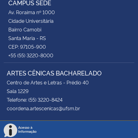
CAMPUS SEDE
Av. Roraima nº 1000
Secretaria-Geral
Cidade Universitária
Bairro Camobi
Secretaria de Governo
Santa Maria - RS
CEP: 97105-900
Gabinete de Segurança Institucional
+55 (55) 3220-8000
Advocacia-Geral da União
ARTES CÊNICAS BACHARELADO
Banco Central do Brasil
Centro de Artes e Letras - Prédio 40
Sala 1229
Planalto
Telefone: (55) 3220-8424
coordena.artescenicas@ufsm.br
Acesso à
Informação