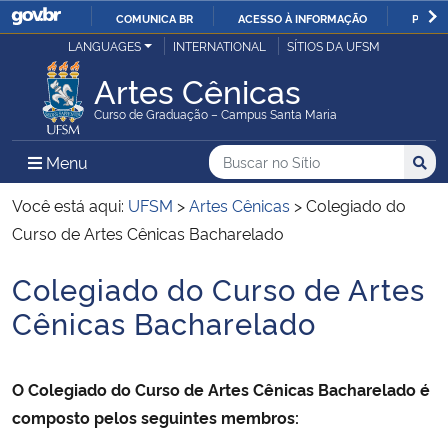
COMUNICA BR
ACESSO À INFORMAÇÃO
PARTI
Casa Civil
LANGUAGES
INTERNATIONAL
SÍTIOS DA UFSM
IR
PARA
Artes Cênicas
Ministério da Justiça e Segurança Pública
O
Curso de Graduação – Campus Santa Maria
CONTEÚDO
Ministério da Defesa
Buscar no no Sítio
Busca
Busca:
Menu Principal do Sítio
Menu
Busc
Ministério das Relações Exteriores
Você está aqui:
UFSM
>
Artes Cênicas
>
Colegiado do
Curso de Artes Cênicas Bacharelado
Ministério da Economia
Colegiado do Curso de Artes
Início do conteúdo
Ministério da Infraestrutura
Cênicas Bacharelado
Ministério da Agricultura, Pecuária e Abastecimento
O Colegiado do Curso de Artes Cênicas Bacharelado
é
Ministério da Educação
composto pelos seguintes membros: