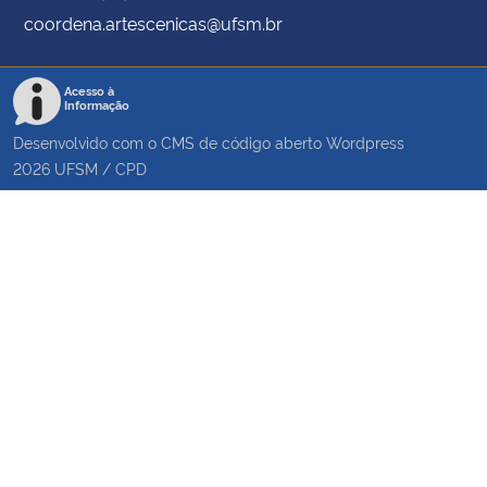
coordena.artescenicas@ufsm.br
Acesso à
Informação
Desenvolvido com o CMS de código aberto
Wordpress
2026
UFSM
/
CPD