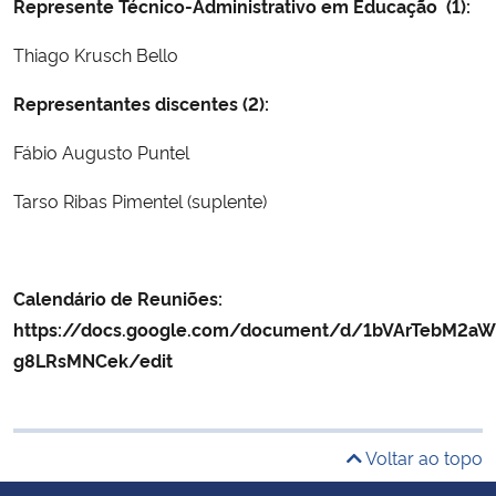
Represente Técnico-Administrativo em Educação (1):
Secretaria-Geral
Thiago Krusch Bello
Representantes discentes (2):
Secretaria de Governo
Fábio Augusto Puntel
Gabinete de Segurança Institucional
Tarso Ribas Pimentel (suplente)
Advocacia-Geral da União
Banco Central do Brasil
Calendário de Reuniões:
https://docs.google.com/document/d/1bVArTebM2
Planalto
g8LRsMNCek/edit
Voltar ao topo