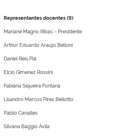
Ministério da Cidadania
Representantes docentes (9):
Ministério da Saúde
Mariane Magno Ribas – Presidente
Ministério de Minas e Energia
Arthur Eduardo Araújo Belloni
Ministério da Ciência, Tecnologia, Inovações e Comunicações
Daniel Reis Plá
Ministério do Meio Ambiente
Elcio Gimenez Rossini
Fabiana Siqueira Fontana
Ministério do Turismo
Lisandro Marcos Pires Bellotto
Ministério do Desenvolvimento Regional
Pablo Canalles
Controladoria-Geral da União
Silvana Baggio Ávila
Ministério da Mulher, da Família e dos Direitos Humanos