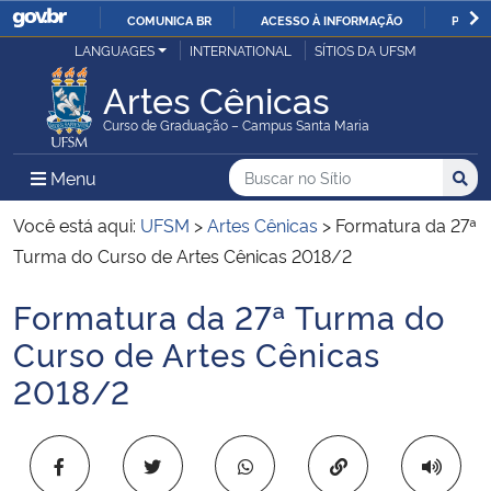
COMUNICA BR
ACESSO À INFORMAÇÃO
PARTI
Casa Civil
LANGUAGES
INTERNATIONAL
SÍTIOS DA UFSM
IR
PARA
Artes Cênicas
Ministério da Justiça e Segurança Pública
O
Curso de Graduação – Campus Santa Maria
CONTEÚDO
Ministério da Defesa
Buscar no no Sítio
Busca
Busca:
Menu Principal do Sítio
Menu
Busc
Ministério das Relações Exteriores
Você está aqui:
UFSM
>
Artes Cênicas
>
Formatura da 27ª
Turma do Curso de Artes Cênicas 2018/2
Ministério da Economia
Formatura da 27ª Turma do
Início do conteúdo
Ministério da Infraestrutura
Curso de Artes Cênicas
2018/2
Ministério da Agricultura, Pecuária e Abastecimento
Ministério da Educação
Copiar para área 