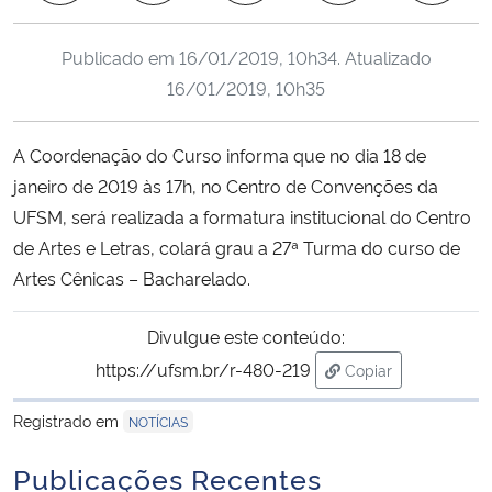
Ministério da Cidadania
Publicado em
16/01/2019, 10h34
. Atualizado
Ministério da Saúde
16/01/2019, 10h35
Ministério de Minas e Energia
A Coordenação do Curso informa que no dia 18 de
janeiro de 2019 às 17h, no Centro de Convenções da
Ministério da Ciência, Tecnologia, Inovações e Comunicações
UFSM, será realizada a formatura institucional do Centro
de Artes e Letras, colará grau a 27ª Turma do curso de
Ministério do Meio Ambiente
Artes Cênicas – Bacharelado.
Ministério do Turismo
Divulgue este conteúdo:
https://ufsm.br/r-480-219
Ministério do Desenvolvimento Regional
Copiar
para área de trans
Registrado em
NOTÍCIAS
Controladoria-Geral da União
Publicações Recentes
Ministério da Mulher, da Família e dos Direitos Humanos