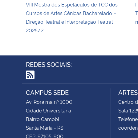
VIII Mostra dos Espetáculos de TCC dos
I
Cursos de Artes Cênicas Bacharelado –
T
Direção Teatral e Interpretação Teatral
n
2025/2
REDES SOCIAIS:
RSS
CAMPUS SEDE
ARTES
Av. Roraima nº 1000
Centro d
Cidade Universitária
Sala 122
Bairro Camobi
Telefone
Santa Maria - RS
coorden
CEP: 97105-900