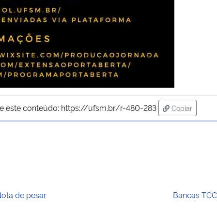
e este conteúdo:
https://ufsm.br/r-480-283
Copiar
para área de
ota de pesar
Bancas TCC