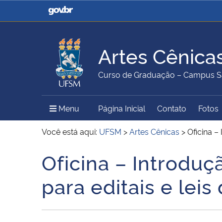
Casa Civil
Ministério da Justiça e
Segurança Pública
Artes Cênica
Ministério da Agricultura,
Ministério da Educação
Curso de Graduação – Campus S
Pecuária e Abastecimento
Menu Principal do Sítio
Menu
Página Inicial
Contato
Fotos
Ministério do Meio Ambiente
Ministério do Turismo
Você está aqui:
UFSM
>
Artes Cênicas
>
Oficina –
Oficina – Introduç
Início do conteúdo
Secretaria de Governo
Gabinete de Segurança
para editais e leis
Institucional