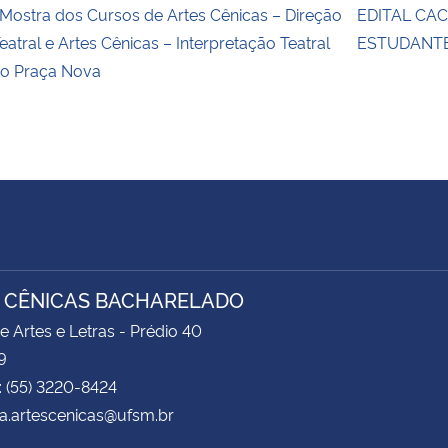
 Mostra dos Cursos de Artes Cênicas – Direção
EDITAL CAC
eatral e Artes Cênicas – Interpretação Teatral
ESTUDANTE
o Praça Nova
 CÊNICAS BACHARELADO
e Artes e Letras - Prédio 40
9
: (55) 3220-8424
a.artescenicas@ufsm.br