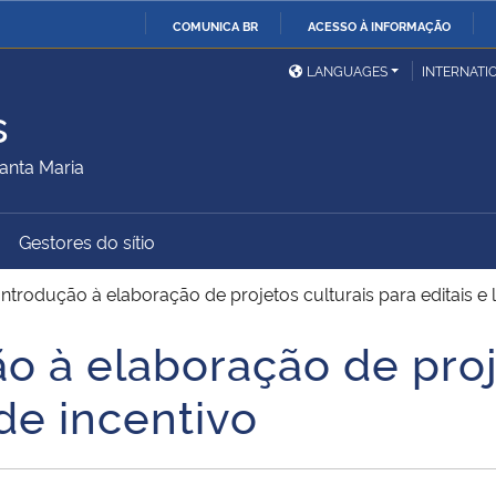
COMUNICA BR
ACESSO À INFORMAÇÃO
Ministério da Defesa
Ministério das Relações
Mini
IR
LANGUAGES
INTERNATI
Exteriores
PARA
s
O
Ministério da Cidadania
Ministério da Saúde
Mini
CONTEÚDO
anta Maria
Gestores do sítio
Ministério do
Controladoria-Geral da
Mini
Desenvolvimento Regional
União
Famí
 Introdução à elaboração de projetos culturais para editais e l
Hum
ão à elaboração de proj
Advocacia-Geral da União
Banco Central do Brasil
Plan
 de incentivo