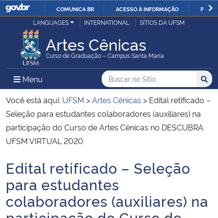
COMUNICA BR
ACESSO À INFORMAÇÃO
PARTI
Casa Civil
LANGUAGES
INTERNATIONAL
SÍTIOS DA UFSM
IR
PARA
Artes Cênicas
Ministério da Justiça e Segurança Pública
O
Curso de Graduação – Campus Santa Maria
CONTEÚDO
Ministério da Defesa
Buscar no no Sítio
Busca
Busca:
Menu Principal do Sítio
Menu
Busc
Ministério das Relações Exteriores
Você está aqui:
UFSM
>
Artes Cênicas
>
Edital retificado –
Seleção para estudantes colaboradores (auxiliares) na
Ministério da Economia
participação do Curso de Artes Cênicas no DESCUBRA
UFSM VIRTUAL 2020
Ministério da Infraestrutura
Edital retificado – Seleção
Início do conteúdo
Ministério da Agricultura, Pecuária e Abastecimento
para estudantes
colaboradores (auxiliares) na
Ministério da Educação
participação do Curso de