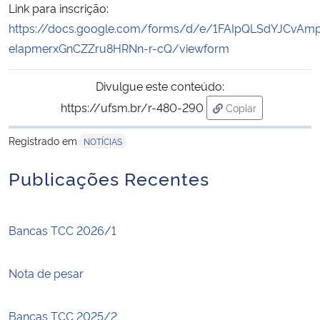
Link para inscrição:
https://docs.google.com/forms/d/e/1FAIpQLSdYJCvA
Secretaria-Geral
eIapmerxGnCZZru8HRNn-r-cQ/viewform
Secretaria de Governo
Divulgue este conteúdo:
https://ufsm.br/r-480-290
Copiar
Gabinete de Segurança Institucional
para área de trans
Registrado em
NOTÍCIAS
Advocacia-Geral da União
Publicações Recentes
Banco Central do Brasil
Planalto
Bancas TCC 2026/1
Nota de pesar
Bancas TCC 2025/2