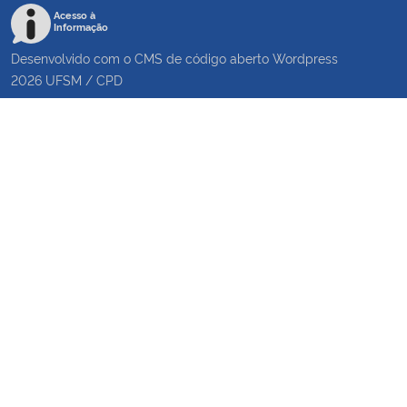
Acesso à
Informação
Desenvolvido com o CMS de código aberto
Wordpress
2026
UFSM
/
CPD