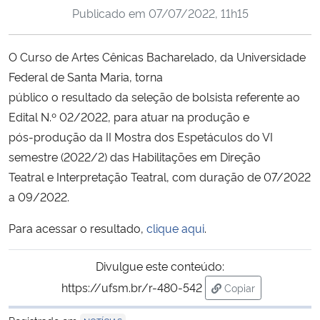
Publicado em
07/07/2022, 11h15
Ministério da Cidadania
Ministério da Saúde
O Curso de Artes Cênicas Bacharelado, da Universidade
Federal de Santa Maria, torna
Ministério de Minas e Energia
público o resultado da seleção de bolsista referente ao
Edital N.º 02/2022, para atuar na produção e
Ministério da Ciência, Tecnologia, Inovações e Comunicações
pós-produção da II Mostra dos Espetáculos do VI
semestre (2022/2) das Habilitações em Direção
Ministério do Meio Ambiente
Teatral e Interpretação Teatral, com duração de 07/2022
a 09/2022.
Ministério do Turismo
Para acessar o resultado,
clique aqui
.
Ministério do Desenvolvimento Regional
Divulgue este conteúdo:
Controladoria-Geral da União
https://ufsm.br/r-480-542
Copiar
para área de trans
Ministério da Mulher, da Família e dos Direitos Humanos