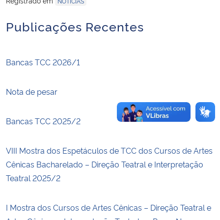
Registrado em
NOTÍCIAS
Publicações Recentes
Secretaria-Geral
Secretaria de Governo
Bancas TCC 2026/1
Gabinete de Segurança Institucional
Nota de pesar
Advocacia-Geral da União
Bancas TCC 2025/2
Banco Central do Brasil
VIII Mostra dos Espetáculos de TCC dos Cursos de Artes
Planalto
Cênicas Bacharelado – Direção Teatral e Interpretação
Teatral 2025/2
I Mostra dos Cursos de Artes Cênicas – Direção Teatral e