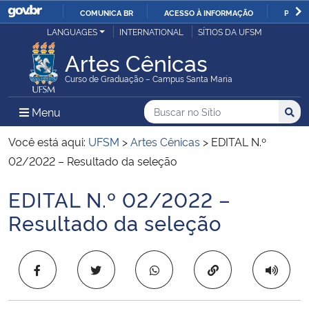
COMUNICA BR
ACESSO À INFORMAÇÃO
PARTI
Casa Civil
LANGUAGES
INTERNATIONAL
SÍTIOS DA UFSM
IR
PARA
Artes Cênicas
Ministério da Justiça e Segurança Pública
O
Curso de Graduação – Campus Santa Maria
CONTEÚDO
Ministério da Defesa
Buscar no no Sítio
Busca
Busca:
Menu Principal do Sítio
Menu
Busc
Ministério das Relações Exteriores
Você está aqui:
UFSM
>
Artes Cênicas
>
EDITAL N.º
02/2022 – Resultado da seleção
Ministério da Economia
EDITAL N.º 02/2022 –
Início do conteúdo
Ministério da Infraestrutura
Resultado da seleção
Ministério da Agricultura, Pecuária e Abastecimento
Copiar para área 
Ministério da Educação