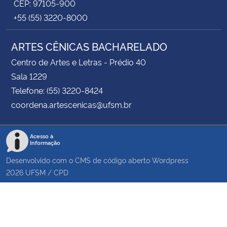
CEP: 97105-900
+55 (55) 3220-8000
ARTES CÊNICAS BACHARELADO
Centro de Artes e Letras - Prédio 40
Sala 1229
Telefone: (55) 3220-8424
coordena.artescenicas@ufsm.br
Acesso à
Informação
Desenvolvido com o CMS de código aberto
Wordpress
2026
UFSM
/
CPD