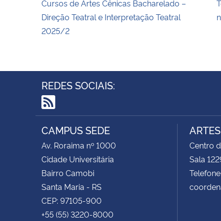
Cursos de Artes Cênicas Bacharelado –
T
Direção Teatral e Interpretação Teatral
n
2025/2
REDES SOCIAIS:
RSS
CAMPUS SEDE
ARTES
Av. Roraima nº 1000
Centro d
Cidade Universitária
Sala 122
Bairro Camobi
Telefone
Santa Maria - RS
coorden
CEP: 97105-900
+55 (55) 3220-8000