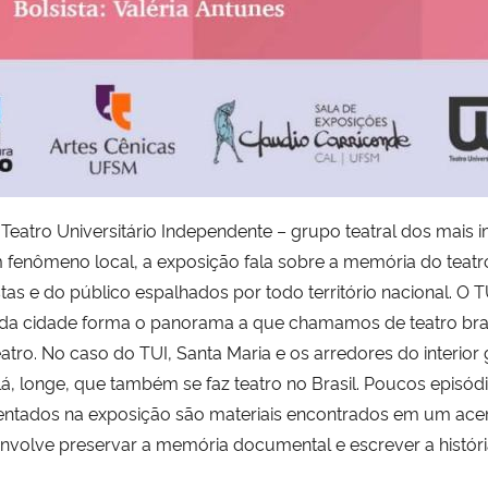
 Teatro Universitário Independente – grupo teatral dos mais 
fenômeno local, a exposição fala sobre a memória do teatro b
stas e do público espalhados por todo território nacional. O T
ada cidade forma o panorama a que chamamos de teatro brasil
ro. No caso do TUI, Santa Maria e os arredores do interior 
olá, longe, que também se faz teatro no Brasil. Poucos episód
sentados na exposição são materiais encontrados em um acer
nvolve preservar a memória documental e escrever a históri