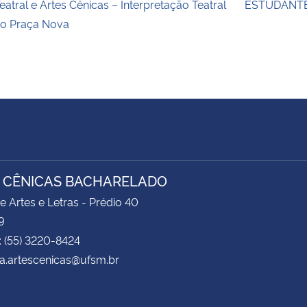
eatral e Artes Cênicas – Interpretação Teatral
ESTUDANTE
o Praça Nova
 CÊNICAS BACHARELADO
e Artes e Letras - Prédio 40
9
: (55) 3220-8424
a.artescenicas@ufsm.br