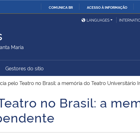
COMUNICA BR
ACESSO À INFORMAÇÃO
Ministério da Defesa
Ministério das Relações
Mini
IR
LANGUAGES
INTERNATI
Exteriores
PARA
s
O
Ministério da Cidadania
Ministério da Saúde
Mini
CONTEÚDO
anta Maria
Gestores do sítio
Ministério do
Controladoria-Geral da
Mini
Desenvolvimento Regional
União
Famí
ncia pelo Teatro no Brasil: a memória do Teatro Universitário
Hum
 Teatro no Brasil: a me
Advocacia-Geral da União
Banco Central do Brasil
Plan
ependente