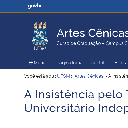
Casa Civil
Ministério da Justiça e
Segurança Pública
Artes Cênica
Ministério da Agricultura,
Ministério da Educação
Curso de Graduação – Campus S
Pecuária e Abastecimento
Menu Principal do Sítio
Menu
Página Inicial
Contato
Fotos
Ministério do Meio Ambiente
Ministério do Turismo
Você está aqui:
UFSM
>
Artes Cênicas
>
A Insistê
A Insistência pelo
Início do conteúdo
Secretaria de Governo
Gabinete de Segurança
Universitário Ind
Institucional