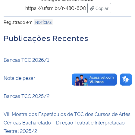
https://ufsm.br/r-480-600
Copiar
Secretaria-Geral
para área de tran
Registrado em
NOTÍCIAS
Secretaria de Governo
Publicações Recentes
Gabinete de Segurança Institucional
Bancas TCC 2026/1
Advocacia-Geral da União
Nota de pesar
Banco Central do Brasil
Planalto
Bancas TCC 2025/2
VIII Mostra dos Espetáculos de TCC dos Cursos de Artes
Cênicas Bacharelado – Direção Teatral e Interpretação
Teatral 2025/2