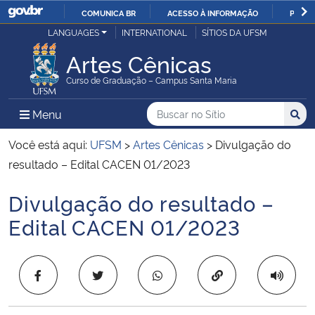
COMUNICA BR
ACESSO À INFORMAÇÃO
PARTI
Casa Civil
LANGUAGES
INTERNATIONAL
SÍTIOS DA UFSM
IR
PARA
Artes Cênicas
Ministério da Justiça e Segurança Pública
O
Curso de Graduação – Campus Santa Maria
CONTEÚDO
Ministério da Defesa
Buscar no no Sítio
Busca
Busca:
Menu Principal do Sítio
Menu
Busc
Ministério das Relações Exteriores
Você está aqui:
UFSM
>
Artes Cênicas
>
Divulgação do
resultado – Edital CACEN 01/2023
Ministério da Economia
Divulgação do resultado –
Início do conteúdo
Ministério da Infraestrutura
Edital CACEN 01/2023
Ministério da Agricultura, Pecuária e Abastecimento
Copiar para área 
Ministério da Educação