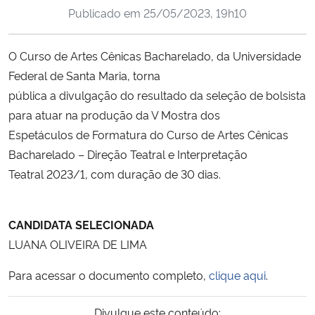
Publicado em
25/05/2023, 19h10
Ministério da Cidadania
Ministério da Saúde
O Curso de Artes Cênicas Bacharelado, da Universidade
Federal de Santa Maria, torna
Ministério de Minas e Energia
pública a divulgação do resultado da seleção de bolsista
para atuar na produção da V Mostra dos
Ministério da Ciência, Tecnologia, Inovações e Comunicações
Espetáculos de Formatura do Curso de Artes Cênicas
Bacharelado – Direção Teatral e Interpretação
Ministério do Meio Ambiente
Teatral 2023/1, com duração de 30 dias.
Ministério do Turismo
CANDIDATA SELECIONADA
Ministério do Desenvolvimento Regional
LUANA OLIVEIRA DE LIMA
Controladoria-Geral da União
Para acessar o documento completo,
clique aqui
.
Ministério da Mulher, da Família e dos Direitos Humanos
Divulgue este conteúdo: