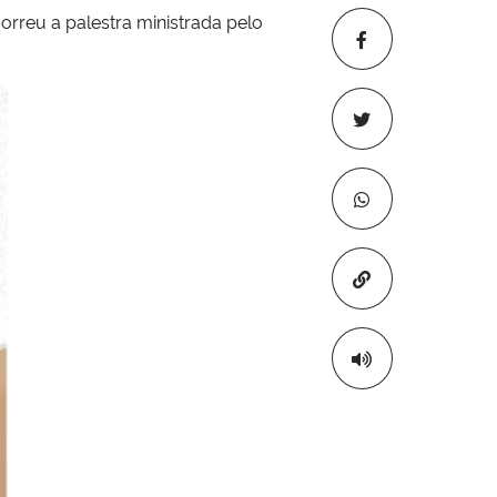
rreu a palestra ministrada pelo
Copiar para áre