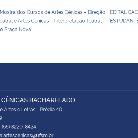
 Mostra dos Cursos de Artes Cênicas – Direção
EDITAL CAC
eatral e Artes Cênicas – Interpretação Teatral
ESTUDANTE
o Praça Nova
 CÊNICAS BACHARELADO
e Artes e Letras - Prédio 40
9
: (55) 3220-8424
a.artescenicas@ufsm.br