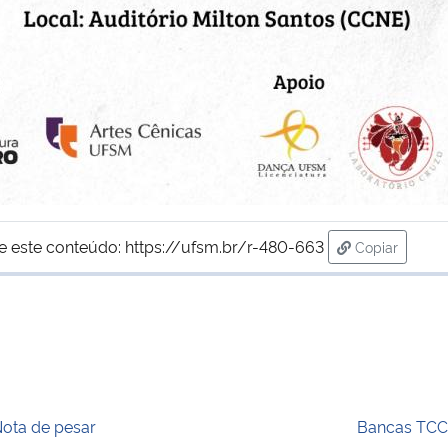
e este conteúdo:
https://ufsm.br/r-480-663
Copiar
para área de
ota de pesar
Bancas TCC