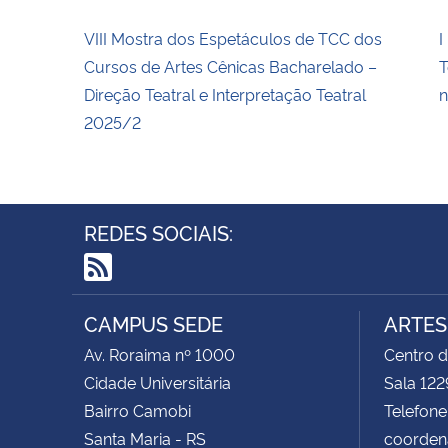
VIII Mostra dos Espetáculos de TCC dos
I
Cursos de Artes Cênicas Bacharelado –
T
Direção Teatral e Interpretação Teatral
n
2025/2
REDES SOCIAIS:
RSS
CAMPUS SEDE
ARTES
Av. Roraima nº 1000
Centro d
Cidade Universitária
Sala 122
Bairro Camobi
Telefone
Santa Maria - RS
coorden