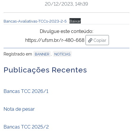
20/12/2023, 14h39
Ministério da Cidadania
Bancas-Avaliativas-TCCs-2023-2-5
Baixar
Ministério da Saúde
Divulgue este conteúdo:
Ministério de Minas e Energia
https://ufsm.br/r-480-668
Copiar
para área de trans
Ministério da Ciência, Tecnologia, Inovações e Comunicações
Registrado em
,
BANNER
NOTÍCIAS
Publicações Recentes
Ministério do Meio Ambiente
Ministério do Turismo
Bancas TCC 2026/1
Ministério do Desenvolvimento Regional
Nota de pesar
Controladoria-Geral da União
Bancas TCC 2025/2
Ministério da Mulher, da Família e dos Direitos Humanos