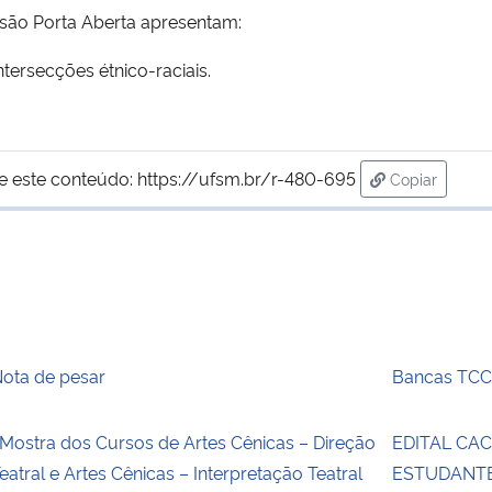
são Porta Aberta apresentam:
ntersecções étnico-raciais.
e este conteúdo:
https://ufsm.br/r-480-695
Copiar
para área de
ota de pesar
Bancas TCC
 Mostra dos Cursos de Artes Cênicas – Direção
EDITAL CAC
eatral e Artes Cênicas – Interpretação Teatral
ESTUDANTE