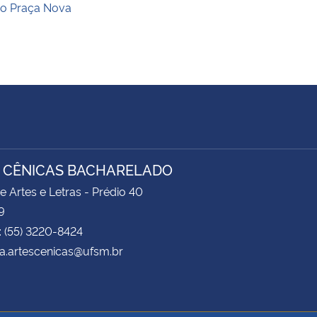
o Praça Nova
 CÊNICAS BACHARELADO
e Artes e Letras - Prédio 40
9
: (55) 3220-8424
a.artescenicas@ufsm.br