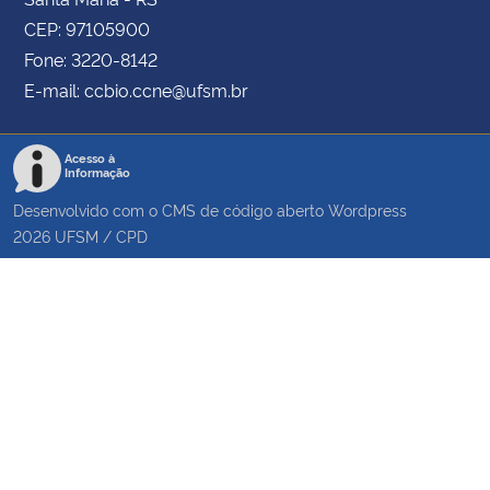
CEP: 97105900
Fone: 3220-8142
E-mail: ccbio.ccne@ufsm.br
Acesso à
Informação
Desenvolvido com o CMS de código aberto
Wordpress
2026
UFSM
/
CPD