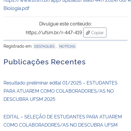
Biologia.pdf
Secretaria-Geral
Divulgue este conteúdo:
Secretaria de Governo
https://ufsm.br/r-447-419
Copiar
para área de trans
Gabinete de Segurança Institucional
Registrado em
,
DESTAQUES
NOTÍCIAS
Publicações Recentes
Advocacia-Geral da União
Banco Central do Brasil
Resultado preliminar edital 01/2025 – ESTUDANTES
PARA ATUAREM COMO COLABORADORES/AS NO
Planalto
DESCUBRA UFSM 2025
EDITAL – SELEÇÃO DE ESTUDANTES PARA ATUAREM
COMO COLABORADORES/AS NO DESCUBRA UFSM