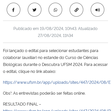
Ministério da Cidadania
Copiar para área 
Ministério da Saúde
Publicado em
19/08/2024, 10h43
. Atualizado
Ministério de Minas e Energia
27/08/2024, 11h34
Ministério da Ciência, Tecnologia, Inovações e Comunicações
Foi lançado o edital para selecionar estudantes para
colaborar (auxiliar) no estande do Curso de Ciências
Ministério do Meio Ambiente
Biológicas durante o Descubra UFSM 2024. Para acessar
Ministério do Turismo
o edital, clique no link abaixo:
https://www.ufsm.br/app/uploads/sites/447/2024/0
Ministério do Desenvolvimento Regional
Obs¹: As entrevistas poderão ser feitas online.
Controladoria-Geral da União
RESULTADO FINAL –
Ministério da Mulher, da Família e dos Direitos Humanos
https://www.ufsm.br/app/uploads/sites/447/2024/08/R