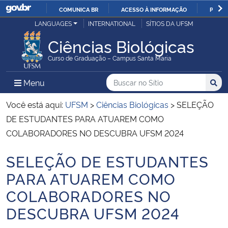
COMUNICA BR
ACESSO À INFORMAÇÃO
PARTI
Casa Civil
LANGUAGES
INTERNATIONAL
SÍTIOS DA UFSM
IR
PARA
Ciências Biológicas
Ministério da Justiça e Segurança Pública
O
Curso de Graduação – Campus Santa Maria
CONTEÚDO
Ministério da Defesa
Buscar no no Sítio
Busca
Busca:
Menu Principal do Sítio
Menu
Busc
Ministério das Relações Exteriores
Você está aqui:
UFSM
>
Ciências Biológicas
>
SELEÇÃO
DE ESTUDANTES PARA ATUAREM COMO
Ministério da Economia
COLABORADORES NO DESCUBRA UFSM 2024
SELEÇÃO DE ESTUDANTES
Ministério da Infraestrutura
Início do conteúdo
PARA ATUAREM COMO
Ministério da Agricultura, Pecuária e Abastecimento
COLABORADORES NO
DESCUBRA UFSM 2024
Ministério da Educação