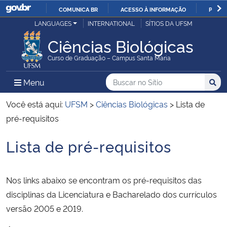
COMUNICA BR
ACESSO À INFORMAÇÃO
PARTI
Casa Civil
LANGUAGES
INTERNATIONAL
SÍTIOS DA UFSM
IR
PARA
Ciências Biológicas
Ministério da Justiça e Segurança Pública
O
Curso de Graduação – Campus Santa Maria
CONTEÚDO
Ministério da Defesa
Buscar no no Sítio
Busca
Busca:
Menu Principal do Sítio
Menu
Busc
Ministério das Relações Exteriores
Você está aqui:
UFSM
>
Ciências Biológicas
>
Lista de
pré-requisitos
Ministério da Economia
Lista de pré-requisitos
Início do conteúdo
Ministério da Infraestrutura
Nos links abaixo se encontram os pré-requisitos das
Ministério da Agricultura, Pecuária e Abastecimento
disciplinas da Licenciatura e Bacharelado dos currículos
versão 2005 e 2019.
Ministério da Educação