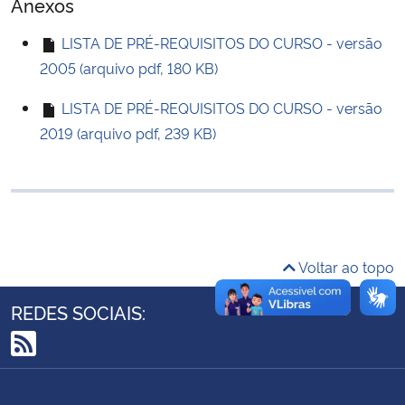
Anexos
Ministério da Cidadania
LISTA DE PRÉ-REQUISITOS DO CURSO - versão
Ministério da Saúde
2005 (arquivo pdf, 180 KB)
LISTA DE PRÉ-REQUISITOS DO CURSO - versão
Ministério de Minas e Energia
2019 (arquivo pdf, 239 KB)
Ministério da Ciência, Tecnologia, Inovações e Comunicações
Ministério do Meio Ambiente
Ministério do Turismo
Voltar ao topo
Ministério do Desenvolvimento Regional
REDES SOCIAIS:
Controladoria-Geral da União
RSS
Ministério da Mulher, da Família e dos Direitos Humanos