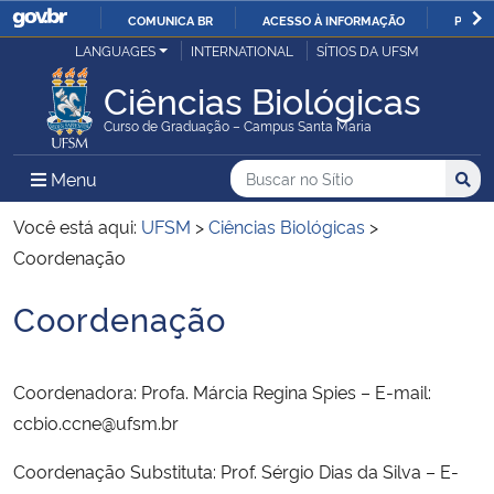
COMUNICA BR
ACESSO À INFORMAÇÃO
PARTI
Casa Civil
LANGUAGES
INTERNATIONAL
SÍTIOS DA UFSM
IR
PARA
Ciências Biológicas
Ministério da Justiça e Segurança Pública
O
Curso de Graduação – Campus Santa Maria
CONTEÚDO
Ministério da Defesa
Buscar no no Sítio
Busca
Busca:
Menu Principal do Sítio
Menu
Busc
Ministério das Relações Exteriores
Você está aqui:
UFSM
>
Ciências Biológicas
>
Coordenação
Ministério da Economia
Coordenação
Início do conteúdo
Ministério da Infraestrutura
Coordenadora: Profa. Márcia Regina Spies – E-mail:
Ministério da Agricultura, Pecuária e Abastecimento
ccbio.ccne@ufsm.br
Ministério da Educação
Coordenação Substituta: Prof. Sérgio Dias da Silva – E-