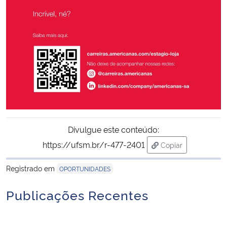
Secretaria-Geral
Secretaria de Governo
Gabinete de Segurança Institucional
Advocacia-Geral da União
Divulgue este conteúdo:
Banco Central do Brasil
https://ufsm.br/r-477-2401
Copiar
para área de tran
Planalto
Registrado em
OPORTUNIDADES
Publicações Recentes