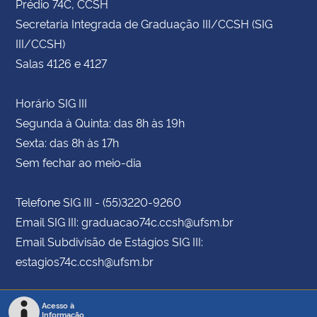
Prédio 74C, CCSH
Secretaria Integrada de Graduação III/CCSH (SIG
III/CCSH)
Salas 4126 e 4127
Horário SIG III
Segunda à Quinta: das 8h às 19h
Sexta: das 8h às 17h
Sem fechar ao meio-dia
Telefone SIG III - (55)3220-9260
Email SIG III: graduacao74c.ccsh@ufsm.br
Email Subdivisão de Estágios SIG III:
estagios74c.ccsh@ufsm.br
Acesso à
Informação