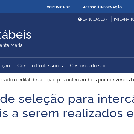
COMUNICA BR
ACESSO À INFORMAÇÃO
Ministério da Defesa
Ministério das Relações
Mini
IR
LANGUAGES
INTERNATI
Exteriores
PARA
tábeis
O
Ministério da Cidadania
Ministério da Saúde
Mini
CONTEÚDO
anta Maria
ação
Contato Professores
Gestores do sítio
Ministério do
Controladoria-Geral da
Mini
Desenvolvimento Regional
União
Famí
icado o edital de seleção para intercâmbios por convênios b
Hum
 de seleção para inter
Advocacia-Geral da União
Banco Central do Brasil
Plan
ais a serem realizados