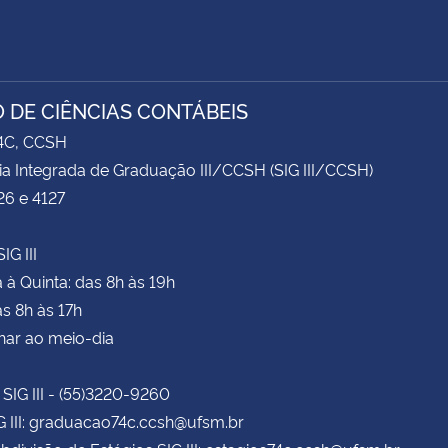
 DE CIÊNCIAS CONTÁBEIS
74C, CCSH
ia Integrada de Graduação III/CCSH (SIG III/CCSH)
26 e 4127
IG III
à Quinta: das 8h às 19h
as 8h às 17h
har ao meio-dia
 SIG III - (55)3220-9260
G III: graduacao74c.ccsh@ufsm.br