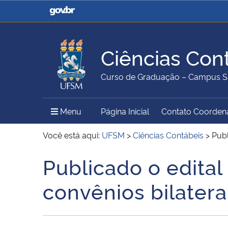
Casa Civil
Ministério da Justiça e
Segurança Pública
Ciências Con
Ministério da Agricultura,
Ministério da Educação
Curso de Graduação – Campus S
Pecuária e Abastecimento
Menu Principal do Sítio
Menu
Página Inicial
Contato Coorden
Ministério do Meio Ambiente
Ministério do Turismo
Você está aqui:
UFSM
>
Ciências Contábeis
>
Publ
Publicado o edital
Início do conteúdo
Secretaria de Governo
Gabinete de Segurança
convênios bilater
Institucional