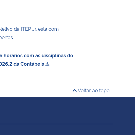
etivo da ITEP Jr. está com
bertas
 horários com as disciplinas do
026.2 da Contábeis
⚠
Voltar ao topo