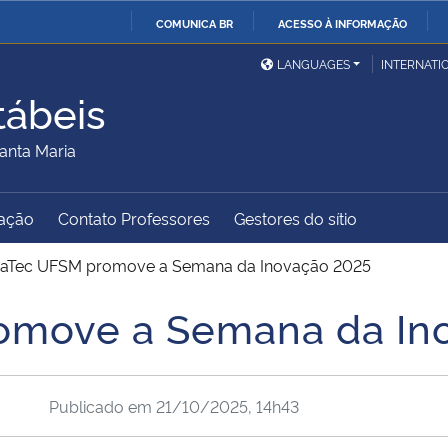
COMUNICA BR
ACESSO À INFORMAÇÃO
Ministério da Defesa
Ministério das Relações
Mini
IR
LANGUAGES
INTERNATI
Exteriores
PARA
tábeis
O
Ministério da Cidadania
Ministério da Saúde
Mini
CONTEÚDO
anta Maria
ação
Contato Professores
Gestores do sítio
Ministério do
Controladoria-Geral da
Mini
Desenvolvimento Regional
União
Famí
vaTec UFSM promove a Semana da Inovação 2025
Hum
omove a Semana da In
Advocacia-Geral da União
Banco Central do Brasil
Plan
Publicado em
21/10/2025, 14h43