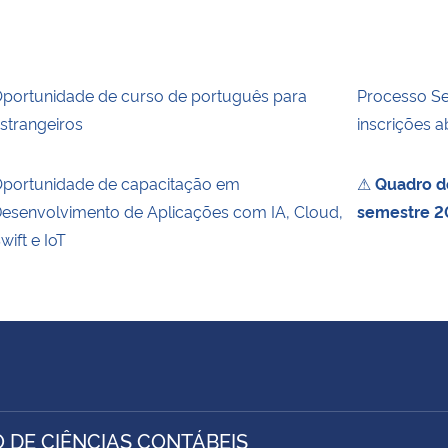
portunidade de curso de português para
Processo Sel
strangeiros
inscrições a
portunidade de capacitação em
⚠
Quadro de
esenvolvimento de Aplicações com IA, Cloud,
semestre 2
wift e IoT
 DE CIÊNCIAS CONTÁBEIS