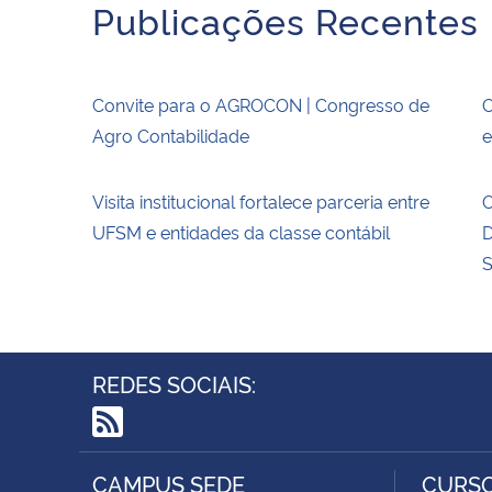
Publicações Recentes
Convite para o AGROCON | Congresso de
O
Agro Contabilidade
e
Visita institucional fortalece parceria entre
O
UFSM e entidades da classe contábil
D
S
REDES SOCIAIS:
RSS
CAMPUS SEDE
CURSO