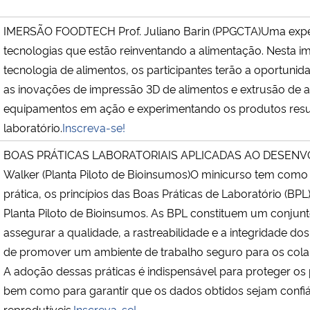
IMERSÃO FOODTECH Prof. Juliano Barin (PPGCTA)Uma experi
tecnologias que estão reinventando a alimentação. Nesta i
tecnologia de alimentos, os participantes terão a oportunid
as inovações de impressão 3D de alimentos e extrusão de
equipamentos em ação e experimentando os produtos result
laboratório.
Inscreva-se!
BOAS PRÁTICAS LABORATORIAIS APLICADAS AO DESENV
Walker (Planta Piloto de Bioinsumos)O minicurso tem como 
prática, os princípios das Boas Práticas de Laboratório (BP
Planta Piloto de Bioinsumos. As BPL constituem um conjunto
assegurar a qualidade, a rastreabilidade e a integridade do
de promover um ambiente de trabalho seguro para os colab
A adoção dessas práticas é indispensável para proteger os 
bem como para garantir que os dados obtidos sejam confiáv
reprodutíveis.
Inscreva-se!