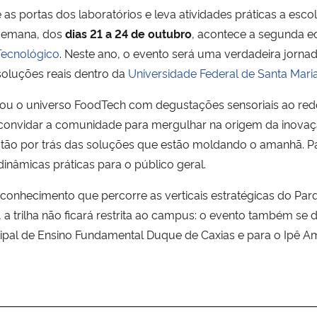
 as portas dos laboratórios e leva atividades práticas a esc
 semana, dos
dias 21 a 24 de outubro
, acontece a segunda e
Tecnológico
. Neste ano, o evento será uma verdadeira jorn
oluções reais dentro da
Universidade Federal de Santa Mari
vou o universo FoodTech com degustações sensoriais ao re
é convidar a comunidade para mergulhar na origem da inova
stão por trás das soluções que estão moldando o amanhã. Pa
dinâmicas práticas para o público geral.
conhecimento que percorre as verticais estratégicas do Par
a trilha não ficará restrita ao campus: o evento também se
cipal de Ensino Fundamental Duque de Caxias e para o Ipê A