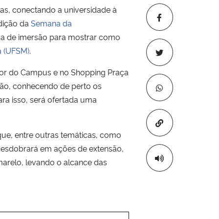
olas, conectando a universidade à
dição da
Semana da
ada de imersão para mostrar como
a (UFSM)
.
dor do Campus e no Shopping Praça
ção, conhecendo de perto os
ra isso, será ofertada uma
Copiar para áre
que, entre outras temáticas, como
 desdobrará em ações de extensão,
marelo, levando o alcance das