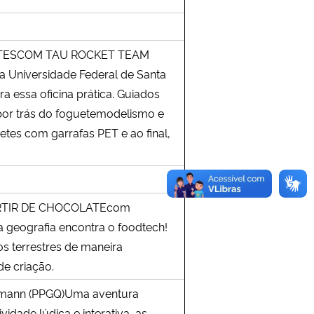
UETESCOM TAU ROCKET TEAM
 Universidade Federal de Santa
a essa oficina prática. Guiados
s por trás do foguetemodelismo e
tes com garrafas PET e ao final,
ARTIR DE CHOCOLATEcom
 geografia encontra o foodtech!
os terrestres de maneira
de criação.
mann (PPGQ)Uma aventura
idade lúdica e interativa, as