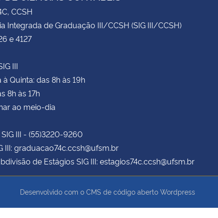
74C, CCSH
ia Integrada de Graduação III/CCSH (SIG III/CCSH)
26 e 4127
IG III
à Quinta: das 8h às 19h
as 8h às 17h
har ao meio-dia
 SIG III - (55)3220-9260
G III: graduacao74c.ccsh@ufsm.br
bdivisão de Estágios SIG III: estagios74c.ccsh@ufsm.br
Desenvolvido com o CMS de código aberto
Wordpress